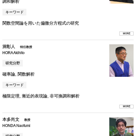
調和解析
キーワード
関数空間論を用いた偏微分方程式の研究
MORE
洞彰人
特任教授
HORA Akihito
研究分野
確率論, 関数解析
キーワード
極限定理, 漸近的表現論, 非可換調和解析
MORE
本多尚文
教授
HONDA Naofumi