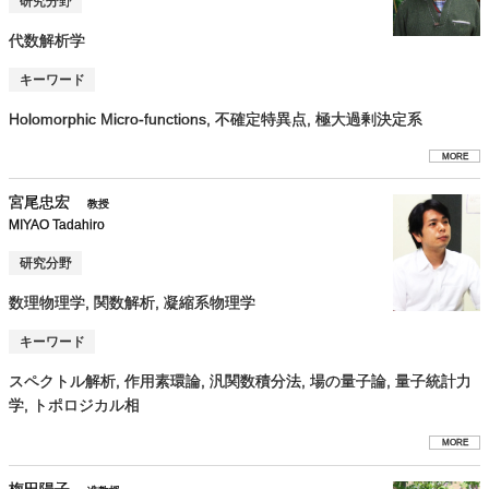
研究分野
代数解析学
キーワード
Holomorphic Micro-functions, 不確定特異点, 極大過剰決定系
MORE
宮尾忠宏
教授
MIYAO Tadahiro
研究分野
数理物理学, 関数解析, 凝縮系物理学
キーワード
スペクトル解析, 作用素環論, 汎関数積分法, 場の量子論, 量子統計力
学, トポロジカル相
MORE
梅田陽子