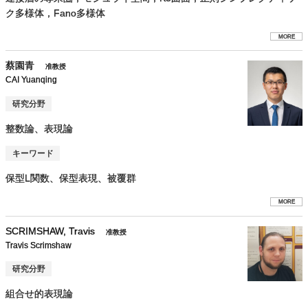
ク多様体，Fano多様体
MORE
蔡園青
准教授
CAI Yuanqing
研究分野
整数論、表現論
キーワード
保型L関数、保型表現、被覆群
MORE
SCRIMSHAW, Travis
准教授
Travis Scrimshaw
研究分野
組合せ的表現論