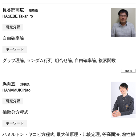
長谷部高広
准教授
HASEBE Takahiro
研究分野
自由確率論
キーワード
グラフ理論, ランダム行列, 組合せ論, 自由確率論, 複素関数
MORE
浜向直
准教授
HAMAMUKI Nao
研究分野
偏微分方程式
キーワード
ハミルトン・ヤコビ方程式, 最大値原理・比較定理, 等高面法, 粘性解