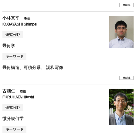
MORE
小林真平
教授
KOBAYASHI Shimpei
研究分野
幾何学
キーワード
幾何構造、可積分系、 調和写像
MORE
古畑仁
教授
FURUHATA Hitoshi
研究分野
微分幾何学
キーワード