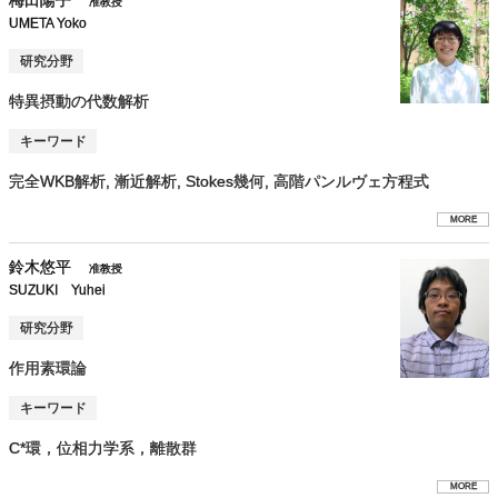
准教授
UMETA Yoko
研究分野
特異摂動の代数解析
キーワード
完全WKB解析, 漸近解析, Stokes幾何, 高階パンルヴェ方程式
MORE
鈴木悠平
准教授
SUZUKI Yuhei
研究分野
作用素環論
キーワード
C*環，位相力学系，離散群
MORE