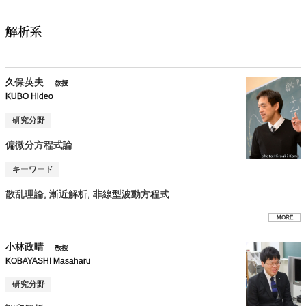
解析系
久保英夫
教授
KUBO Hideo
研究分野
偏微分方程式論
キーワード
散乱理論, 漸近解析, 非線型波動方程式
MORE
小林政晴
教授
KOBAYASHI Masaharu
研究分野