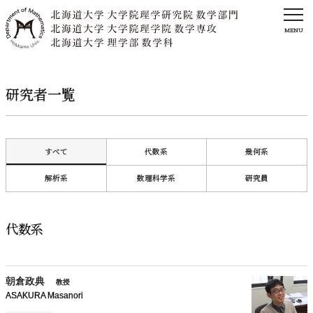
MENU
研究者一覧
すべて
代数系
幾何系
解析系
数理科学系
研究員
代数系
朝倉政典
教授
ASAKURA Masanori