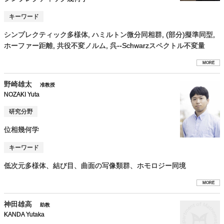
キーワード
シンプレクティック多様体, ハミルトン微分同相群, (部分)擬準同型,
ホーファー距離, 共役不変ノルム, 呉--Schwarzスペクトル不変量
MORE
野崎雄太
准教授
NOZAKI Yuta
研究分野
位相幾何学
キーワード
低次元多様体、結び目、曲面の写像類群、ホモロジー同境
MORE
神田雄高
助教
KANDA Yutaka