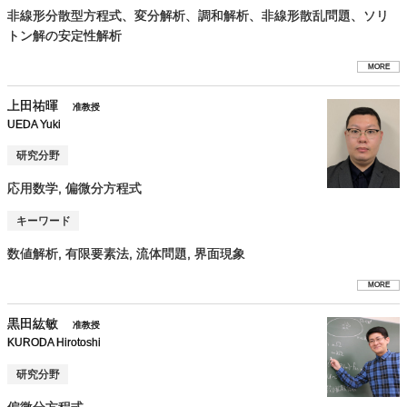
非線形分散型方程式、変分解析、調和解析、非線形散乱問題、ソリ
トン解の安定性解析
MORE
上田祐暉
准教授
UEDA Yuki
研究分野
応用数学, 偏微分方程式
キーワード
数値解析, 有限要素法, 流体問題, 界面現象
MORE
黒田紘敏
准教授
KURODA Hirotoshi
研究分野
偏微分方程式