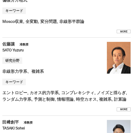
キーワード
Mosco収束, 全変動, 変分問題, 非線形半群論
MORE
佐藤讓
准教授
SATO Yuzuru
研究分野
非線形力学系、複雑系
キーワード
エントロピー, カオス的力学系, コンプレキシティ, ノイズと揺らぎ,
ランダム力学系, 予測と制御, 情報理論, 時空カオス, 複雑系, 計算論
MORE
田﨑創平
准教授
TASAKI Sohei