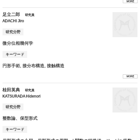
MORE
足立二郎
研究員
ADACHI Jiro
研究分野
微分位相幾何学
キーワード
円形手術, 接分布構造, 接触構造
MORE
桂田英典
研究員
KATSURADA Hidenori
研究分野
整数論、保型形式
キーワード