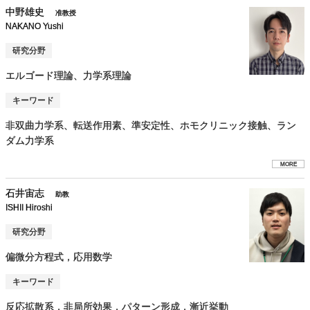
中野雄史
准教授
NAKANO Yushi
研究分野
エルゴード理論、力学系理論
キーワード
非双曲力学系、転送作用素、準安定性、ホモクリニック接触、ラン
ダム力学系
MORE
石井宙志
助教
ISHII Hiroshi
研究分野
偏微分方程式，応用数学
キーワード
反応拡散系，非局所効果，パターン形成，漸近挙動