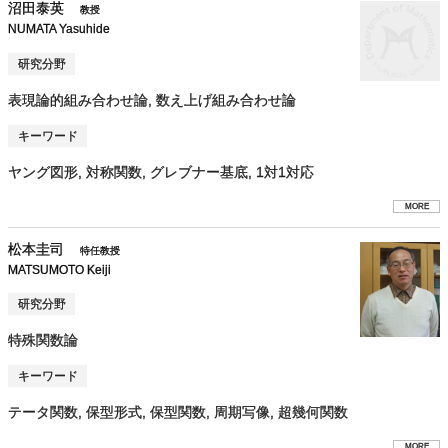
沼田泰英
教授
NUMATA Yasuhide
研究分野
表現論的組み合わせ論, 数え上げ組み合わせ論
キーワード
ヤング図形, 対称関数, グレブナー基底, 1対1対応
MORE
松本圭司
特任教授
MATSUMOTO Keiji
研究分野
特殊関数論
キーワード
テータ関数, 保型形式, 保型関数, 周期写像, 超幾何関数
MORE