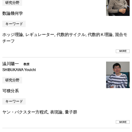
研究分野
数論幾何学
キーワード
ホッジ理論, レギュレーター, 代数的サイクル, 代数的Ｋ理論, 混合モ
チーフ
MORE
澁川陽一
教授
SHIBUKAWA Youichi
研究分野
可積分系
キーワード
ヤン・バクスター方程式, 表現論, 量子群
MORE