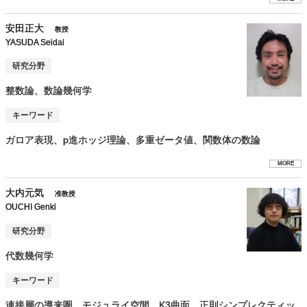
安田正大
教授
YASUDA Seidai
研究分野
整数論、数論幾何学
キーワード
ガロア表現、p進ホッジ理論、多重ゼータ値、関数体の数論
MORE
大内元気
准教授
OUCHI Genki
研究分野
代数幾何学
キーワード
連接層の導来圏，モジュライ空間，K3曲面，正則シンプレクティッ