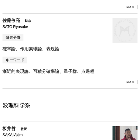
MORE
佐藤僚亮
助教
SATO Ryosuke
研究分野
確率論、作用素環論、表現論
キーワード
漸近的表現論、可積分確率論、量子群、点過程
MORE
数理科学系
坂井哲
教授
SAKAI Akira