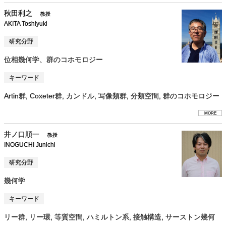
秋田利之
教授
AKITA Toshiyuki
研究分野
位相幾何学、群のコホモロジー
キーワード
Artin群, Coxeter群, カンドル, 写像類群, 分類空間, 群のコホモロジー
MORE
井ノ口順一
教授
INOGUCHI Junichi
研究分野
幾何学
キーワード
リー群, リー環, 等質空間, ハミルトン系, 接触構造, サーストン幾何