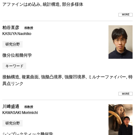
アファインはめ込み, 統計構造, 部分多様体
MORE
粕谷直彦
准教授
KASUYA Naohiko
研究分野
微分位相幾何学
キーワード
接触構造, 複素曲面, 強擬凸境界, 強擬凹境界, ミルナーファイバー, 特
異点リンク
MORE
川﨑盛通
准教授
KAWASAKI Morimichi
研究分野
シンプレクティック幾何学