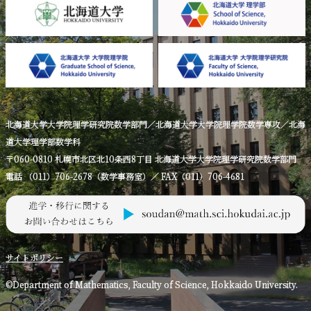
北海道大学大学院理学研究院数学部門／北海道大学大学院理学院数学専攻／北海
道大学理学部数学科
〒060-0810 札幌市北区北10条西8丁目 北海道大学大学院理学研究院数学部門
電話 （011）706-2678（数学事務室）／ FAX（011）706-4681
サイトポリシー
©Department of Mathematics, Faculty of Science, Hokkaido University.