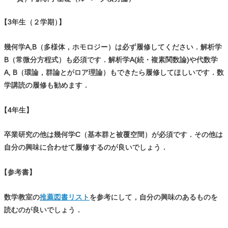
【
3年⽣（２学期
）
】
幾何学A,B（多様体，ホモロジー）は必ず履修してください．解析学
B（常微分⽅程式）も必須です．解析学A(続・複素関数論)や代数学
A, B（環論，群論とがロア理論）もできたら履修してほしいです．数
学講読の履修も勧めます．
【
4年⽣】
卒業研究の他は幾何学C（基本群と被覆空間）が必須です．その他は
自分の興味に合わせて履修するのが良いでしょう．
【
参考書】
数学教室の
推薦図書リスト
を参考にして，自分の興味のあるものを
読むのが良いでしょう．