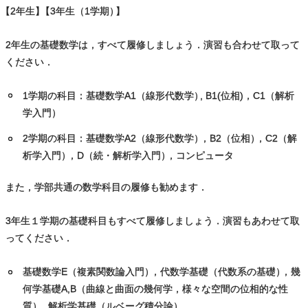
【
2年⽣
】
【3年生（1学期
）
】
2年生の基礎数学は，すべて履修しましょう．演習も合わせて取って
ください．
1学期の科目：基礎数学A1（線形代数学
）
, B1(位相)，C1（解析
学入門）
2学期の科目：基礎数学A2（線形代数学
）
，B2（位相
）
，C2（解
析学入門
）
，D（続・解析学入門
）
，コンピュータ
また，学部共通の数学科目の履修も勧めます．
3年生１学期の基礎科目もすべて履修しましょう．演習もあわせて取
ってください．
基礎数学E（複素関数論入門
）
，代数学基礎（代数系の基礎
）
，幾
何学基礎A,B（曲線と曲⾯の幾何学，様々な空間の位相的な性
質
）
，解析学基礎（ルベーグ積分論）