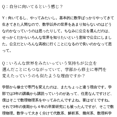
Q：
自分に
向いてるという
感じ？
Y：向いてるし、やってみたいし。基本的に数学ばっかりやってきて
生きてきた人間なので、数学以外の世界をあまり知らないのはどう
なのかなっていうのは思ったりして。ちなみに公立を選んだのは、
せっかくだからいろんな世界を知りたいという意味で公立にしまし
た。公立だといろんな高校に行くことになるので良いのかなって思
って。
Q：
いろんな
世界を
みたいっていう
気持ちが
公立を
選んだことにもつながっていて、
学部から
修士に
専門を
変えたっていうのも
似たような
理由ですか？
学部から修士で専門を変えたのは、またちょっと違う理由です。学
部では3年の講義から講読っていうのがあって、任意なんですけど、
僕はそこで数理物理系をやってみたんですよね。要はゼミですね。
それで3年の後期から４年の卒業研究にも被ったんですが、そこで数
理物理。数学って大きく分けて代数系、解析系、幾何系、数理科学