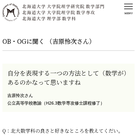
MENU
OB・OG
に
聞く
（吉原怜次さん）
自分を
表現する
一つの
方法として
（数学が）
あるのかなって
思いますね
吉原怜次さん
公立高等学校教諭（H26.3数学専攻修士課程修了）
Q：
北大数学科の
良さと
好きなところを
教えてくだい。