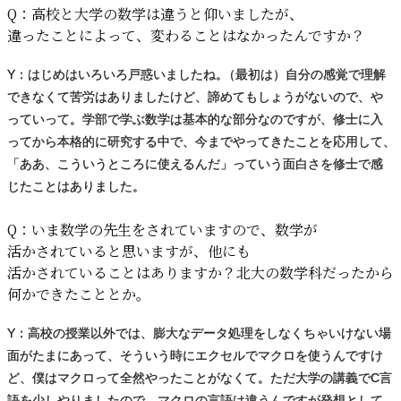
Q：
高校と
大学の
数学は
違うと
仰いましたが、
違ったことによって、
変わることはなかったんですか？
Y：はじめはいろいろ戸惑いましたね
。
（最初は）自分の感覚で理解
できなくて苦労はありましたけど、諦めてもしょうがないので、や
っていって。学部で学ぶ数学は基本的な部分なのですが、修士に入
ってから本格的に研究する中で、今までやってきたことを応用して
、
「ああ、こういうところに使えるんだ」っていう面白さを修士で感
じたことはありました。
Q：
いま
数学の
先生を
されていますので、
数学が
活かされていると
思いますが、
他にも
活かされていることはありますか？
北大の
数学科だったから
何かできたこととか。
Y：高校の授業以外では、膨大なデータ処理をしなくちゃいけない場
面がたまにあって、そういう時にエクセルでマクロを使うんですけ
ど、僕はマクロって全然やったことがなくて。ただ大学の講義でC言
語を少しやりましたので、マクロの言語は違うんですが発想として