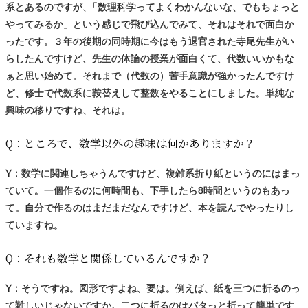
系とあるのですが
、
「数理科学ってよくわかんないな、でもちょっと
やってみるか」という感じで飛び込んでみて、それはそれで面白か
ったです。３年の後期の同時期に今はもう退官された寺尾先生がい
らしたんですけど、先生の体論の授業が面白くて、代数いいかもな
ぁと思い始めて。それまで（代数の）苦手意識が強かったんですけ
ど、修士で代数系に鞍替えして整数をやることにしました。単純な
興味の移りですね、それは。
Q：
ところで、
数学以外の
趣味は
何かありますか？
Y：数学に関連しちゃうんですけど、複雑系折り紙というのにはまっ
ていて。一個作るのに何時間も、下手したら8時間というのもあっ
て。自分で作るのはまだまだなんですけど、本を読んでやったりし
ていますね。
Q：
それも
数学と
関係しているんですか？
Y：そうですね。図形ですよね、要は。例えば、紙を三つに折るのっ
て難しいじゃないですか。二つに折るのはパタっと折って簡単です