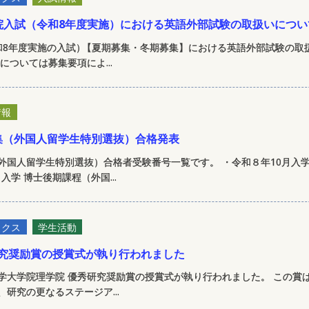
院入試（令和8年度実施）における英語外部試験の取扱いについ
和8年度実施の入試
）
【夏期募集・冬期募集】における英語外部試験の取
については募集要項によ...
情報
集（外国人留学生特別選抜）合格発表
外国人留学生特別選抜）合格者受験番号一覧です。 ・令和８年10月入学
入学 博士後期課程（外国...
ックス
学生活動
秀研究奨励賞の授賞式が執り行われました
道大学大学院理学院 優秀研究奨励賞の授賞式が執り行われました。 この
研究の更なるステージア...