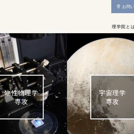
お問
理学院と
物性物理学
宇宙理学
専攻
専攻