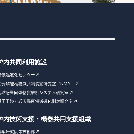
学内共同利用施設
極低温液化センター
高分解能核磁気共鳴装置研究室（NMR）
地球惑星固体物質解析システム研究室
量子干渉方式広温度領域磁化測定研究室
学内技術支援・機器共用支援組織
理学研究院等技術部