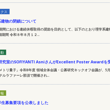
ックス
系建物の閉鎖について
期間における連続休暇取得の奨励を目的として、以下のとおり理学系建
期間 令和８年８月１２...
活動
SOFIYANTI AsniさんがExcellent Poster Awardを
トリ量子」令和8年度 領域全体会議・公募研究キックオフ会議が、5月
ルラファーレ那須で開催され...
情報
学生募集要項を公表しました