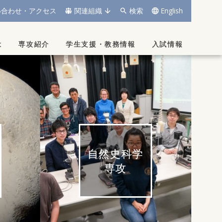
い合わせ・アクセス
関連組織
検索
English
は
専攻紹介
学生支援
・
教務情報
入試情報
自然史科学
専攻