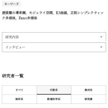
キーワード
連接層の導来圏，モジュライ空間，K3曲面，正則シンプレクティッ
ク多様体，Fano多様体
研究内容
インタビュー
研究者一覧
すべて
代数系
幾何系
解析系
数理科学系
研究員