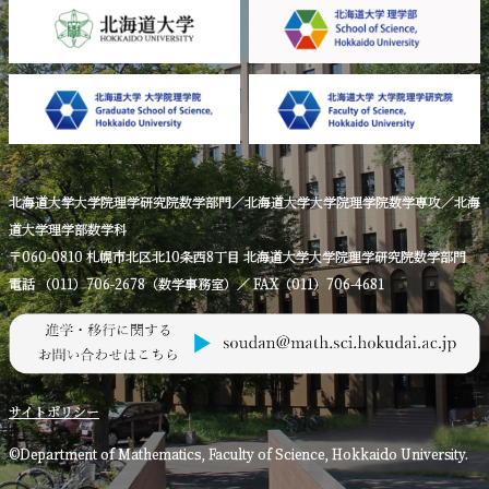
北海道大学大学院理学研究院数学部門／北海道大学大学院理学院数学専攻／北海
道大学理学部数学科
〒060-0810 札幌市北区北10条西8丁目 北海道大学大学院理学研究院数学部門
電話 （011）706-2678（数学事務室）／ FAX（011）706-4681
サイトポリシー
©Department of Mathematics, Faculty of Science, Hokkaido University.