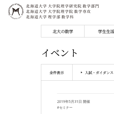
北大の数学
学生生
イベント
全件表示
入試・ガイダンス
2019年
5
月
31
日 開催
セミナー