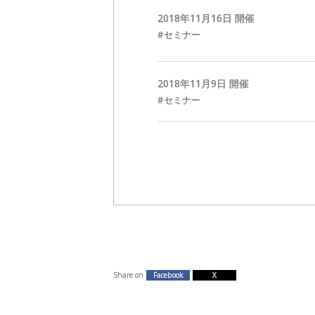
2018年
11
月
16
日 開催
セミナー
2018年
11
月
9
日 開催
セミナー
投
稿
の
ペ
ー
ジ
送
り
Share on
Facebook
X