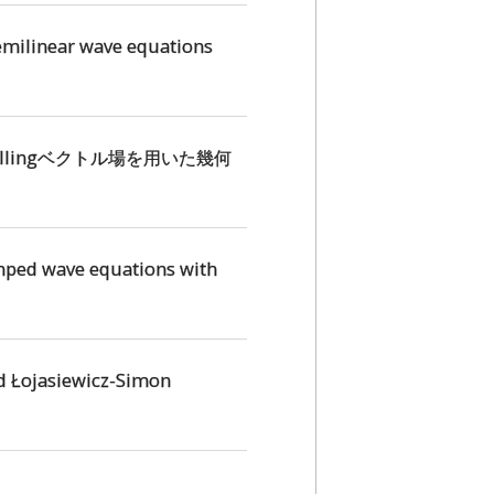
ilinear wave equations
lingベクトル場を用いた幾何
ed wave equations with
Łojasiewicz-Simon