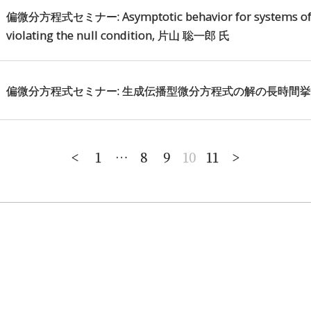
偏微分方程式セミナー: Asymptotic behavior for systems of qu
violating the null condition, 片山 聡一郎 氏
偏微分方程式セミナー: 生成伝播型微分方程式の解の長時間挙動
1
…
8
9
10
11