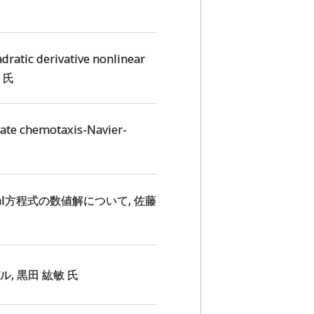
tic derivative nonlinear
之 氏
e chemotaxis-Navier-
konal方程式の数値解について, 佐藤
 黒田 紘敏 氏