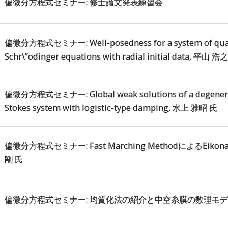
偏微分方程式セミナー: 修士論文発表練習会
偏微分方程式セミナー: Well-posedness for a system of quadra
Schr\”odinger equations with radial initial data, 平山 浩
偏微分方程式セミナー: Global weak solutions of a degenerat
Stokes system with logistic-type damping, 水上 雅昭 氏
偏微分方程式セミナー: Fast Marching MethodによるEi
剛 氏
偏微分方程式セミナー: 均質化法の紹介と中空糸膜の数理モデル,