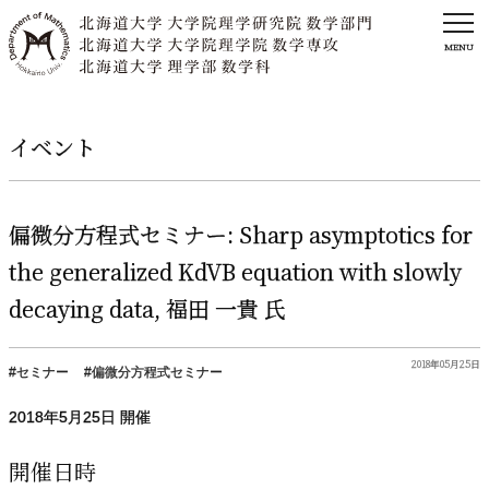
MENU
イベント
偏微分方程式
セミナー
: Sharp asymptotics for
the generalized KdVB equation with slowly
decaying data,
福田
一貴
氏
2018年05月25日
セミナー
偏微分方程式セミナー
2018年
5
月
25
日 開催
開催日時