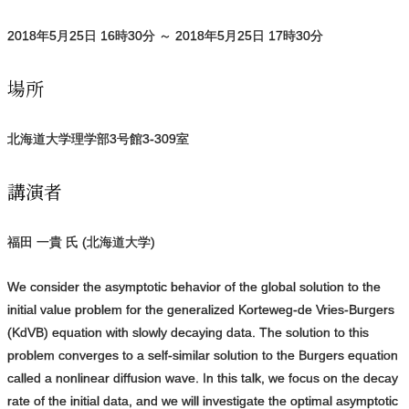
2018年5月25日 16時30分 ～ 2018年5月25日 17時30分
場所
北海道大学理学部3号館3-309室
講演者
福田 一貴 氏 (北海道大学)
We consider the asymptotic behavior of the global solution to the
initial value problem for the generalized Korteweg-de Vries-Burgers
(KdVB) equation with slowly decaying data. The solution to this
problem converges to a self-similar solution to the Burgers equation
called a nonlinear diffusion wave. In this talk, we focus on the decay
rate of the initial data, and we will investigate the optimal asymptotic