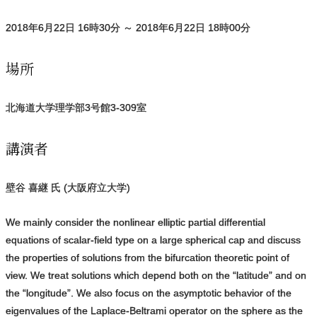
2018年6月22日 16時30分 ～ 2018年6月22日 18時00分
場所
北海道大学理学部3号館3-309室
講演者
壁谷 喜継 氏 (大阪府立大学)
We mainly consider the nonlinear elliptic partial differential
equations of scalar-field type on a large spherical cap and discuss
the properties of solutions from the bifurcation theoretic point of
view. We treat solutions which depend both on the “latitude” and on
the “longitude”. We also focus on the asymptotic behavior of the
eigenvalues of the Laplace-Beltrami operator on the sphere as the