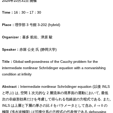
2025年
10
月
31
日 開催
Time：
16：30 – 17：30
Place：
理学部 3 号館 3-202 (hybrid)
Organizer
：喜多 航佑、津原 駿
Speaker：
赤堀 公史 氏 (静岡大学)
Title：
Global well-posedness of the Cauchy problem for the
intermediate nonlinear Schrödinger equation with a nonvanishing
condition at infinity
Abstract：
Intermediate nonlinear Schrödinger equation (以後 INLS
と呼ぶ) は, 空間 1 次元的な 2 層流体の境界面の運動において, 最低
次の非線形効果だけを考慮して得られる包絡波の方程式である. また,
INLS は上層と下層の厚さの比
をパラメータとして含み,
の
極限 (浅水波極限) は可積分系の方程式の代表例である defocusing