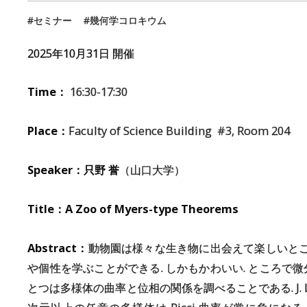
セミナー
幾何学コロキウム
2025年
10
月
31
日 開催
Time：
16:30-17:30
Place：
Faculty of Science Building #3, Room 204
Speaker：只野 誉
（山口大学）
Title：A Zoo of Myers-type Theorems
Abstract：
動物園は様々な生き物に出会えて楽しいとこ
や個性を学ぶことができる. しかもかわいい. ところで
とつは多様体の曲率と位相の関係を調べることである. J. Lo