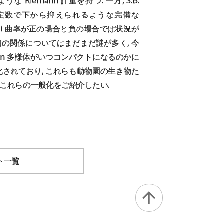
Riemann 計量を持つ. 一方, S.B.
率が正の定数で下から抑えられるような完備な
icci 曲率が正の場合と負の場合では状況が
の関係についてはまだまだ謎が多く, 今
ann 多様体がいつコンパクトになるのかに
一般化されており, これらも動物園の生き物た
これらの一般化をご紹介したい.
ト一覧