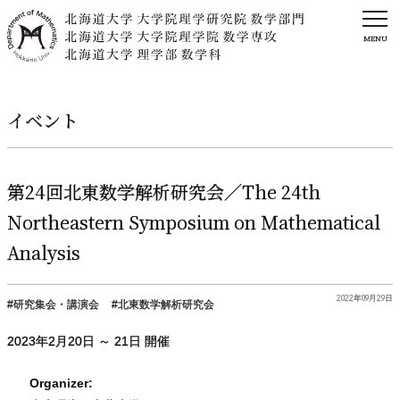
MENU
イベント
第
24
回北東数学解析研究会
／The 24th
Northeastern Symposium on Mathematical
Analysis
2022年09月29日
研究集会・講演会
北東数学解析研究会
2023年
2
月
20
日 ～
21
日 開催
Organizer: