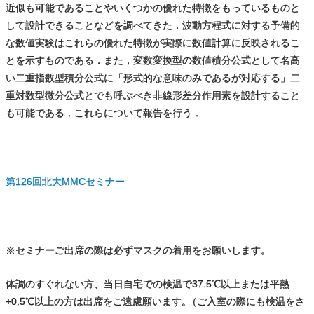
近似も可能であることやいくつかの優れた特徴をもっているものと
して設計できることなどを調べてきた．波動方程式に対する予備的
な数値実験はこれらの優れた特徴が実際に数値計算に反映されるこ
とを示すものである．また，変数変換型の数値積分公式として名高
い二重指数型積分公式に「形式的な意味のみであるが対応する」二
重対数型微分公式とでも呼ぶべき非線形差分作用素を設計すること
も可能である．これらについて報告を行う．
第126回北大MMCセミナー
※セミナーご出席の際は必ずマスクの着用をお願いします。
体調のすぐれない方、当日自宅での検温で37.5℃以上または平熱
+0.5℃以上の方は出席をご遠慮願います
。
（ご入室の際にも検温をさ