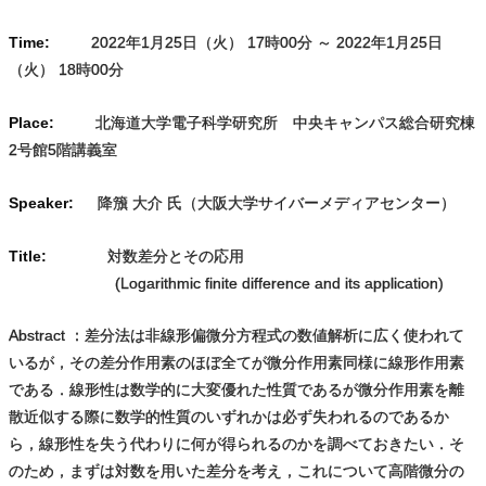
Time:
2022年1月25日（火） 17時00分 ～ 2022年1月25日
（火） 18時00分
Place:
北海道大学電子科学研究所 中央キャンパス総合研究棟
2号館5階講義室
Speaker:
降籏 大介 氏（大阪大学サイバーメディアセンター）
Title:
対数差分とその応用
(Logarithmic finite difference and its application)
Abstract ：差分法は非線形偏微分方程式の数値解析に広く使われて
いるが，その差分作用素のほぼ全てが微分作用素同様に線形作用素
である．線形性は数学的に大変優れた性質であるが微分作用素を離
散近似する際に数学的性質のいずれかは必ず失われるのであるか
ら，線形性を失う代わりに何が得られるのかを調べておきたい．そ
のため，まずは対数を用いた差分を考え，これについて高階微分の