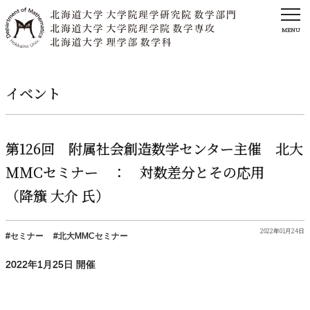
MENU
イベント
第
126
回
附属社会創造数学
センター
主催
北大
MMC
セミナー
：
対数差分とその
応用
（降籏
大介
氏）
2022年01月24日
セミナー
北大MMCセミナー
2022年
1
月
25
日 開催