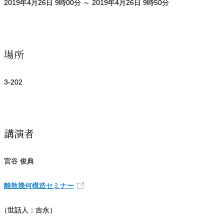
2019
年
4
月
26
日
9
時
00
分
～
2019
年
4
月
26
日
9
時
50
分
場所
3-202
講演者
宮谷 俊典
離散幾何構造セミナー
（
世話人：吉永）