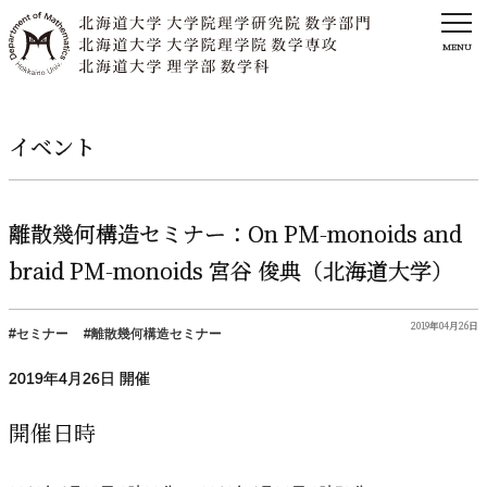
MENU
イベント
離散幾何構造
セミナー：
On PM-monoids and
braid PM-monoids
宮谷
俊典
（北海道大学）
2019年04月26日
セミナー
離散幾何構造セミナー
2019年
4
月
26
日 開催
開催日時