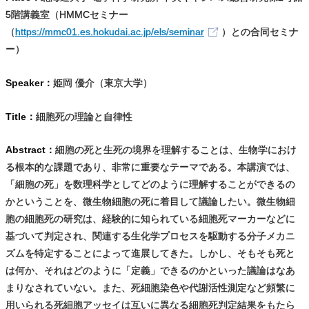
5階講義室（HMMCセミナー
（
https://mmc01.es.hokudai.ac.jp/els/seminar
）との合同セミナ
ー）
Speaker：
姫岡 優介（東京大学）
Title：
細胞死の理論と自律性
Abstract：
細胞の死と生死の境界を理解することは、生物学におけ
る根本的な課題であり、非常に重要なテーマである。本講演では
、
「細胞の死」を数理科学としてどのように理解することができるの
かということを、微生物細胞の死に着目して議論したい。微生物細
胞の細胞死の研究は、経験的に知られている細胞死マーカーなどに
基づいて判定され、関連する生化学プロセスを駆動する分子メカニ
ズムを特定することによって進展してきた。しかし、そもそも死と
は何か、それはどのように「定義」できるのかといった議論はなあ
まりなされていない。また、死細胞染色や代謝活性測定など頻繁に
用いられる死細胞アッセイは互いに異なる細胞死判定結果をもたら