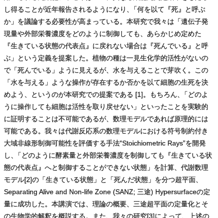
し得ることが近年報告されるようになり
、
「何を以て『死』と呼ぶ
か」を議論する必要性が高まっている。本研究で我々は「遺伝子発
現量や外部栄養濃度をどのように制御しても、あらかじめ定めた
『生きている状態の代表点』に戻れない場合は『死んでいる』と呼
ぶ」という定義を提案した。植物の種は一見生化学的活性がないの
で「死んでいる」ように見えるが、水を与えることで芽吹く。この
「水を与える」ような操作が存在するか否かを以て細胞の生死を決
めよう、というのが本研究での提案である [1]。もちろん
、
「どのよ
うに操作しても細胞は活性を取り戻せない」といったことを実験的
に証明することは不可能であるが、数理モデルであれば原理的には
可能である。我々は代謝反応系の数理モデルにおける符号制約付き
大域非線形制御可能性を評価する手法“Stoichiometric Rays”を開発
し
、
「どのように酵素量と外部栄養濃度を制御しても『生きている状
態の代表点』へと制御することができない状態」を計算、代謝数理
モデル[2]の「生きている状態」と「死んだ状態」を分つ超平面、
Separating Alive and Non-life Zone (SANZ; 三途) Hypersurfaceの定
量に成功した。本講演では、理論の概要、三途超平面の定量化とそ
の生物学的解釈を概説する。また、我々の研究[3]によって、上述の