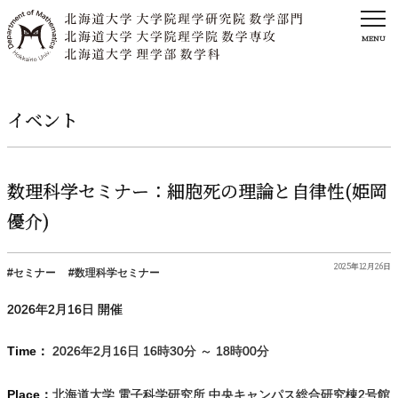
MENU
イベント
数理科学
セミナー：
細胞死の
理論と
自律性
(
姫岡
優介
)
2025年12月26日
セミナー
数理科学セミナー
2026年
2
月
16
日 開催
Time：
2026年2月16日 16時30分 ～ 18時00分
Place：
北海道大学 電子科学研究所 中央キャンパス総合研究棟2号館