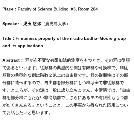
Place：
Faculty of Science Building #3, Room 204
Speaker：児玉 悠弥
（鹿児島大学）
Title：Finiteness property of the n-adic Lodha–Moore group
and its applications
Abstract：
群が左不変な有限加法的測度をもつとき、その群は従順
であるといいます。従順群の典型的な例は有限群や可換群で、非従
順群の典型的な例は階数２以上の自由群です。群の従順性はその部
分群に遺伝するので、自由群を部分群にもつ群は全て非従順群で
す。ところが、その逆は一般に成り立ちません。本講演では
、
「自由
群を部分群にもたない非従順群で、さらにある主の有限性ももつ群
がたくさんある」ということと、この事実から得られた応用につい
てお話したいと思います。