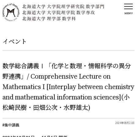
MENU
イベント
数学総合講義
Ⅰ
「化学と
数理
・
情報科学の
異分
野連携」
/ Comprehensive Lecture on
Mathematics I [Interplay between chemistry
and mathematical information sciences](
小
松崎民樹
・
田畑公次
・
水野雄太
)
2024年08月21日
集中講義