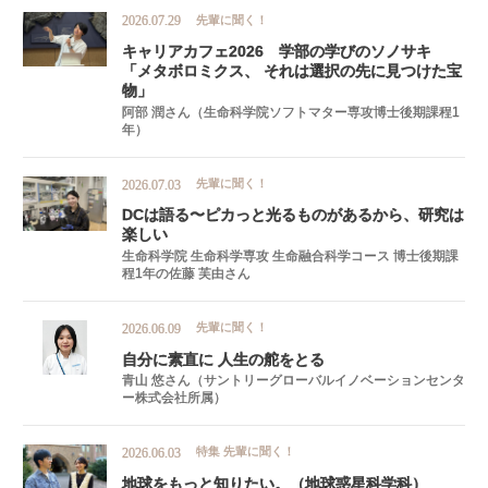
先輩に聞く！
2026.07.29
キャリアカフェ
2026
学部の
学びの
ソノサキ
「メタボロミクス、
それは
選択の
先に
見つけた
宝
物」
阿部 潤さん（生命科学院ソフトマター専攻博士後期課程1
年）
先輩に聞く！
2026.07.03
DC
は
語る
〜
ピカ
っと
光るものがあるから、
研究は
楽しい
生命科学院 生命科学専攻 生命融合科学コース 博士後期課
程1年の佐藤 芙由さん
先輩に聞く！
2026.06.09
自分に
素直に
人生の
舵を
とる
青山 悠さん（サントリーグローバルイノベーションセンタ
ー株式会社所属）
特集
先輩に聞く！
2026.06.03
地球を
もっと
知りたい。
（地球惑星科学科）