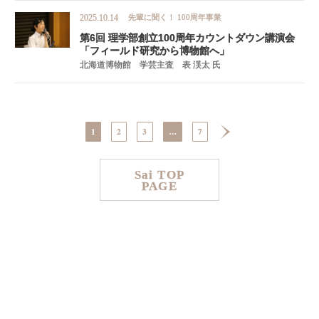
先輩に聞く！
100周年事業
2025.10.14
第
6
回
理学部創立
100
周年
カウントダウン
講演会
「フィールド
研究から
博物館へ」
北海道博物館 学芸主査 表 渓太 氏
投
稿
1
2
3
…
7
の
ペ
ー
ジ
Sai TOP
送
PAGE
り