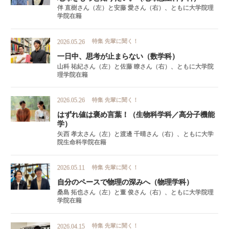
伴 直樹さん（左）と安藤 愛さん（右）、ともに大学院理
学院在籍
特集
先輩に聞く！
2026.05.26
一日中、
思考が
止まらない
（数学科）
山科 祐紀さん（左）と佐藤 瞭さん（右）、ともに大学院
理学院在籍
特集
先輩に聞く！
2026.05.26
はずれ
値は
褒め
言葉！
（生物科学科
／
高分子機能
学）
矢西 孝太さん（左）と渡邊 千晴さん（右）、ともに大学
院生命科学院在籍
特集
先輩に聞く！
2026.05.11
自分の
ペース
で
物理の
深みへ
（物理学科）
桑島 拓也さん（左）と董 俊さん（右）、ともに大学院理
学院在籍
特集
先輩に聞く！
2026.04.15