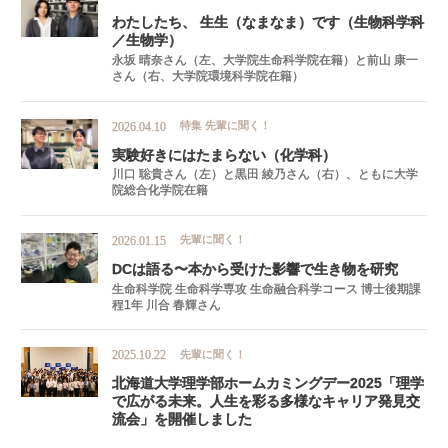
わたしたち、
生生
（なまなま）
です
（生物科学科
／
生物学）
永坂 晴奈さん（左、大学院生命科学院在籍）と前山 康一
さん（右、大学院環境科学院在籍）
特集
先輩に聞く！
2026.04.10
実験好きにはたまらない
（化学科）
川口 聡貴さん（左）と黒田 綾乃さん（右）、ともに大学
院総合化学院在籍
先輩に聞く！
2026.01.15
DC
は
語る
〜
本から
受けた
影響で
生き
物を
研究
生命科学院 生命科学専攻 生命融合科学コース 博士後期課
程1年 川合 春輝さん
先輩に聞く！
2025.10.22
北海道大学理学部
ホームカミングデー
2025
「理学
で
広がる
未来。
人生を
彩る
多様な
キャリア
発見交
流会」を
開催しました