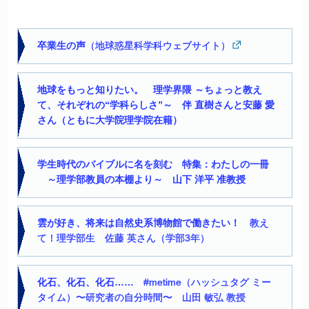
卒業生の声
（地球惑星科学科ウェブサイト）
地球をもっと知りたい。 理学界隈 ～ちょっと教え
て、それぞれの“学科らしさ”～ 伴 直樹さんと安藤 愛
さん（ともに大学院理学院在籍）
学生時代のバイブルに名を刻む 特集：わたしの一冊
～理学部教員の本棚より～ 山下 洋平 准教授
雲が好き、将来は自然史系博物館で働きたい！
教え
て！理学部生 佐藤 英さん（学部3年）
化石、化石、化石……
#metime（ハッシュタグ ミー
タイム）〜研究者の自分時間〜 山田 敏弘 教授