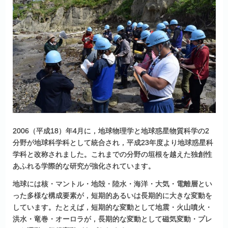
2006（平成18）年4月に，地球物理学と地球惑星物質科学の2
分野が地球科学科として統合され，平成23年度より地球惑星科
学科と改称されました。これまでの分野の垣根を越えた独創性
あふれる学際的な研究が強化されています。
地球には核・マントル・地殻・陸水・海洋・大気・電離層とい
った多様な構成要素が，短期的あるいは長期的に大きな変動を
しています。たとえば，短期的な変動として地震・火山噴火・
洪水・竜巻・オーロラが，長期的な変動として磁気変動・プレ