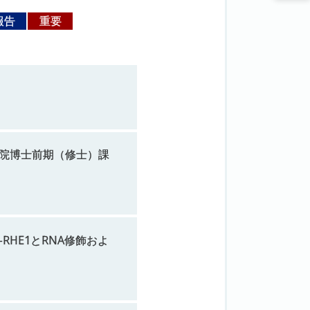
報告
重要
院博士前期
（修士）
課
-RHE1
と
RNA
修飾およ