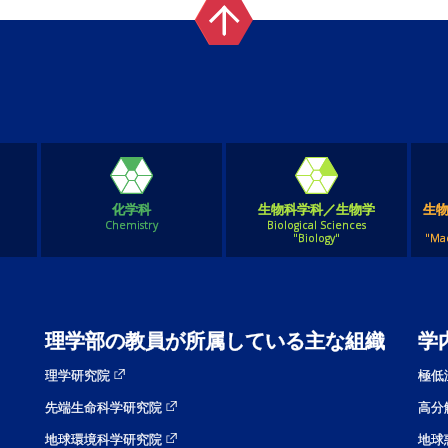
化学科
生物科学科／生物学
生
Chemistry
Biological Sciences
"Biology"
"Ma
理学部の教員が所属している主な組織
学
理学研究院
極低
先端生命科学研究院
高分
地球環境科学研究院
地球