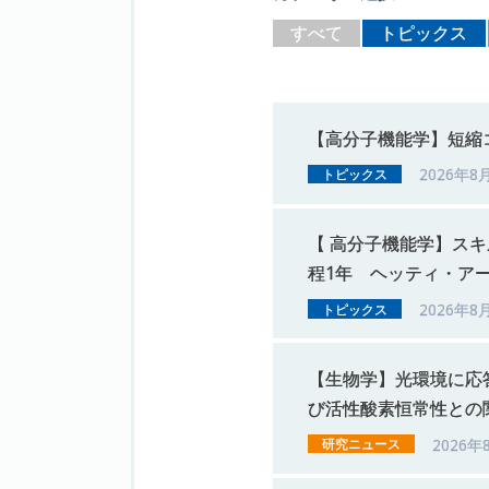
すべて
トピックス
【高分子機能学】
短縮
2026年8
トピックス
【
高分子機能学】
スキ
程
1
年
ヘッティ
・
ア
2026年8
トピックス
【生物学】
光環境に
応
び
活性酸素恒常性との
2026年
研究ニュース