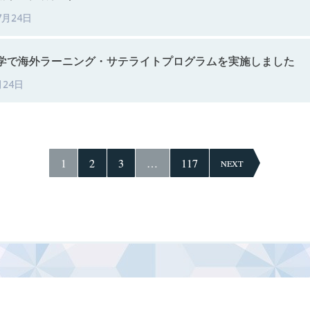
7月24日
学で
海外
ラーニング
・
サテライトプログラムを
実施しました
月24日
1
2
3
…
117
NEXT