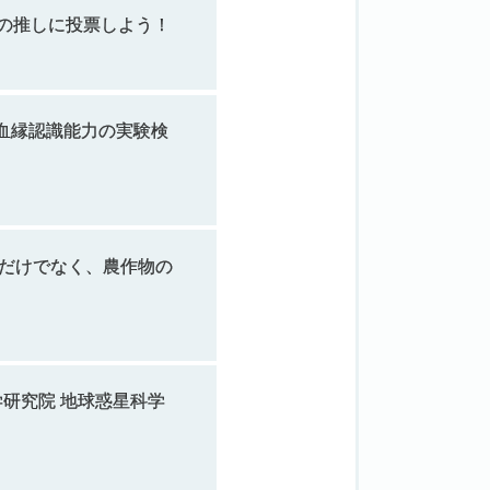
の
推しに
投票しよう！
血縁認識能力の
実験検
た
けて
なく、
農作物の
学研究院
地球惑星科学