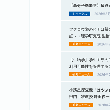
【高分子機能学】
最終
2026年8
トピックス
フクロウ
類の
ヒナ
は
親
証
～
（理学研究院
生物
2026年
研究ニュース
【生物学】
学生主導の
利用可能性を
管理する
2026年
研究ニュース
小惑星探査機
「はやぶ
部門：
准教授
鎌田俊一
2026年
研究ニュース