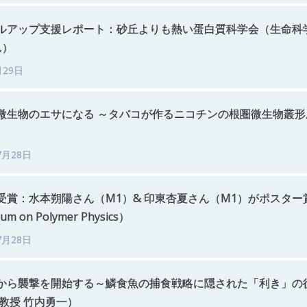
ルアップ
支援
レポート：
砂丘よりも
熱い
蛋白質科学会
（生命科
ん）
月29日
微生物の
エサ
になる
～
タバコ
が
作る
ニコチン
の
根圏微生物叢形
7月28日
受賞：
水本朔陽さん
（M1）
&
印東杏夏さん
（M1）
が
ポスター
ium on Polymer Physics）
7月28日
から
襲撃を
開始する
～
鱗食魚の
捕食戦略に
隠された
「利き」
の
教授
竹内勇一）