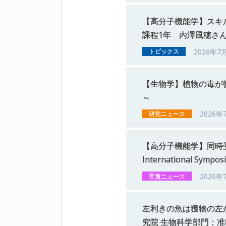
【高分子機能学】
スキ
課程
1
年
内澤風穂さ
2026年7
トピックス
【生物学】
植物の
毒が
～
2026年
研究ニュース
【高分子機能学】
同時
International Sympos
2026年
受賞ニュース
左利きの
魚は
獲物の
左
究院
生物科学部門：
准