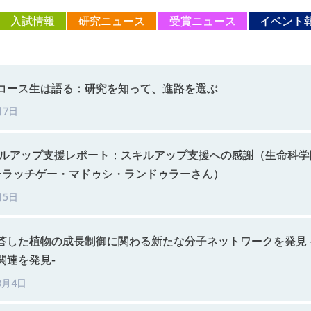
入試情報
研究ニュース
受賞ニュース
イベント
コース
生は
語る：
研究を
知って、
進路を
選ぶ
月7日
ルアップ
支援
レポート：
スキルアップ
支援への
感謝
（生命科学
ーラッチゲー
・
マドゥシ
・
ランドゥラー
さん）
月5日
答した
植物の
成長制御に
関わる
新たな
分子
ネットワークを
発見
関連を
発見
-
8月4日