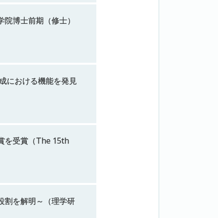
学院博士前期
（修士）
成における
機能を
発見
賞を
受賞
（The 15th
役割を
解明
～
（理学研