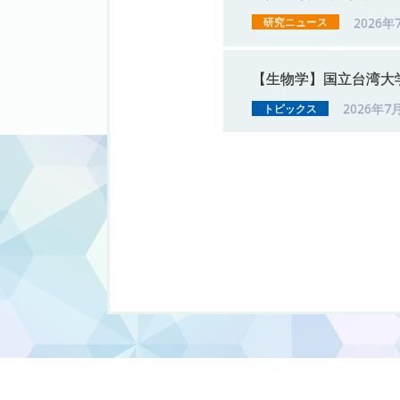
2026年
研究ニュース
【生物学】
国立台湾大
2026年7
トピックス
投
稿
の
ペ
ー
ジ
送
り