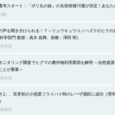
選考
スタート：
「ポリ
丸の
妹」
の
名前候補
10
選が
決定！
あなた
月4日
の
声を
聞き
分けられる！？
～
リュウキュウコノハス
ク
の
ヒナ
の
科学部門
教授：
髙木
昌興、
助教：
澤田
明）
7月31日
モニタリンク
調査て
ヒク
マ
の
農作物利用要因を
解明
～
自然資源
ことが
重要
～
7月31日
さ
2」、
世界初の
小惑星
フライバイ
時の
レーザ
測距に
成功
（理
）
7月30日