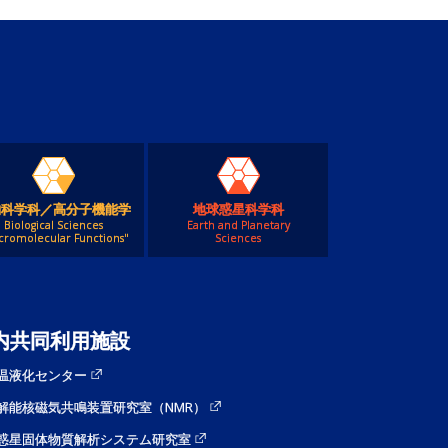
物科学科／高分子機能学
地球惑星科学科
Biological Sciences
Earth and Planetary
cromolecular Functions"
Sciences
内共同利用施設
温液化センター
解能核磁気共鳴装置研究室（NMR）
惑星固体物質解析システム研究室