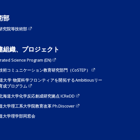
術部
研究院等技術部
連組織、プロジェクト
grated Science Program (EN)
技術コミュニケーション教育研究部門（CoSTEP）
道大学 物質科学フロンティアを開拓するAmbitiousリー
育成プログラム
I 北海道大学化学反応創成研究拠点 ICReDD
道大学理工系大学院教育改革 Ph.Discover
道大学理学部同窓会