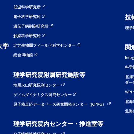
低温科学研究所
技
電子科学研究所
遺伝子病制御研究所
理学
触媒科学研究所
大学
北方生物圏フィールド科学センター
関
総合博物館
Inte
科学
理学研究院附属研究施設等
北海
ダー
地震火山研究観測センター
WP
ゲノムダイナミクス研究センター
北海
原子核反応データベース研究開発センター（JCPRG）
北海
理学研究院内センター・推進室等