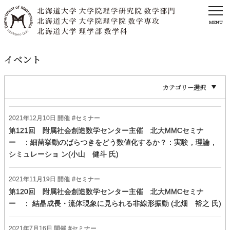
MENU
イベント
カテゴリー選択
2021年
12
月
10
日 開催
セミナー
第121回 附属社会創造数学センター主催 北大MMCセミナ
ー ：細菌挙動のばらつきをどう数値化するか？：実験，理論，
シミュレーショ ン(小山 健斗 氏)
2021年
11
月
19
日 開催
セミナー
第120回 附属社会創造数学センター主催 北大MMCセミナ
ー ： 結晶成長・流体現象に見られる非線形振動 (北畑 裕之 氏)
2021年
7
月
16
日 開催
セミナー