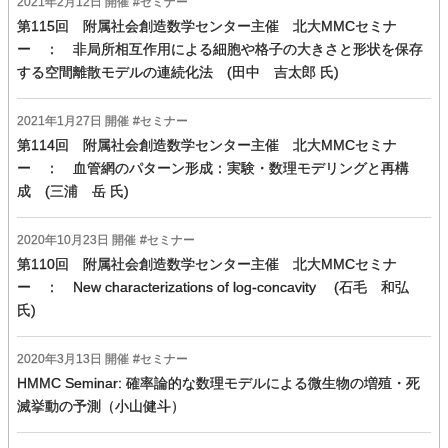
2021年
2
月
12
日 開催
セミナー
第115回 附属社会創造数学センター主催 北大MMCセミナ
ー ： 非局所相互作用による細胞や格子の大きさと形状を保存
する空間離散モデルの連続化法 (田中 吉太郎 氏)
2021年
1
月
27
日 開催
セミナー
第114回 附属社会創造数学センター主催 北大MMCセミナ
ー ： 血管網のパターン形成：実験・数理モデリングと再構
成 (三浦 岳 氏)
2020年
10
月
23
日 開催
セミナー
第110回 附属社会創造数学センター主催 北大MMCセミナ
ー ： New characterizations of log-concavity (石毛 和弘
氏)
2020年
3
月
13
日 開催
セミナー
HMMC Seminar: 確率論的な数理モデルによる微生物の増殖・死
滅挙動の予測（小山健斗）