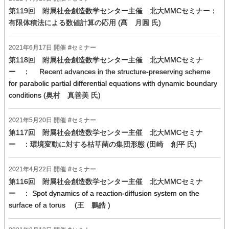
第119回 附属社会創造数学センター主催 北大MMCセミナー：
有限体積法による数値計算の応用 (髙 月圓 氏)
2021年
6
月
17
日 開催
セミナー
第118回 附属社会創造数学センター主催 北大MMCセミナ
ー ： Recent advances in the structure-preserving scheme
for parabolic partial differential equations with dynamic boundary
conditions (奥村 真善美 氏)
2021年
5
月
20
日 開催
セミナー
第117回 附属社会創造数学センター主催 北大MMCセミナ
ー ：環境変動に対する枯草菌の集団形態 (田崎 創平 氏)
2021年
4
月
22
日 開催
セミナー
第116回 附属社会創造数学センター主催 北大MMCセミナ
ー ： Spot dynamics of a reaction-diffusion system on the
surface of a torus (王 鵬皓 )