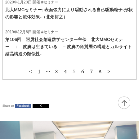
2020年
1
月
23
日 開催
セミナー
北大MMCセミナー: 表面張力により駆動される自己駆動粒子-形状
の影響と流体効果-（北畑裕之）
2019年
12
月
6
日 開催
セミナー
第106回 附属社会創造数学センター主催 北大MMCセミナ
ー ： 皮膚は生きている – 皮膚の角質層の構造とカルサイト
結晶構造の類似性-
投
1
…
3
4
5
6
7
8
稿
の
ペ
ー
ジ
送
り
Share on
Facebook
X