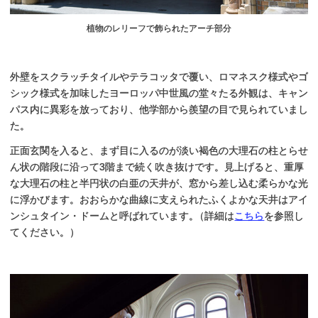
植物のレリーフで飾られたアーチ部分
外壁をスクラッチタイルやテラコッタで覆い、ロマネスク様式やゴ
シック様式を加味したヨーロッパ中世風の堂々たる外観は、キャン
パス内に異彩を放っており、他学部から羨望の目で見られていまし
た。
正面玄関を入ると、まず目に入るのが淡い褐色の大理石の柱とらせ
ん状の階段に沿って3階まで続く吹き抜けです。見上げると、重厚
な大理石の柱と半円状の白亜の天井が、窓から差し込む柔らかな光
に浮かびます。おおらかな曲線に支えられたふくよかな天井はアイ
ンシュタイン・ドームと呼ばれています
。
（詳細は
こちら
を参照し
てください。）