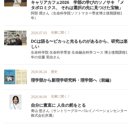
キャリアカフェ
2026
学部の
学びの
ソノサキ
「メ
タボロミクス、
それは
選択の
先に
見つけた
宝物」
阿部 潤さん（生命科学院ソフトマター専攻博士後期課程1
年）
先輩に聞く！
2026.07.03
DC
は
語る
〜
ピカ
っと
光るものがあるから、
研究は
楽
しい
生命科学院 生命科学専攻 生命融合科学コース 博士後期課程1
年の佐藤 芙由さん
歴史
2026.06.24
理学部から
新理学研究科
・
理学部へ
（前編）
先輩に聞く！
2026.06.09
自分に
素直に
人生の
舵を
とる
青山 悠さん（サントリーグローバルイノベーションセンター
株式会社所属）