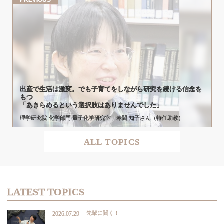
PREVIOUS
出産で
生活は
激変。
でも
子育てを
しながら
研究を
続ける
信念を
もつ
「あきらめるという
選択肢はありませんでした」
理学研究院 化学部門 量子化学研究室 赤間 知子さん（特任助教）
ALL TOPICS
LATEST TOPICS
先輩に聞く！
2026.07.29