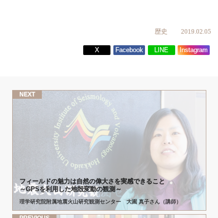
歴史
2019.02.05
X
Facebook
LINE
Instagram
NEXT
フィールド
の
魅力は
自然の
偉大さを
実感できること
～GPSを
利用した
地殻変動の
観測
～
理学研究院附属地震火山研究観測センター 大園 真子さん（講師）