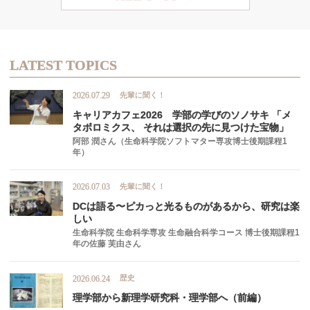
LATEST TOPICS
先輩に聞く！
2026.07.29
キャリアカフェ
2026
学部の
学びの
ソノサキ
「メ
タボロミクス、
それは
選択の
先に
見つけた
宝物」
阿部 潤さん（生命科学院ソフトマター専攻博士後期課程1
年）
先輩に聞く！
2026.07.03
DC
は
語る
〜
ピカ
っと
光るものがあるから、
研究は
楽
しい
生命科学院 生命科学専攻 生命融合科学コース 博士後期課程1
年の佐藤 芙由さん
歴史
2026.06.24
理学部から
新理学研究科
・
理学部へ
（前編）