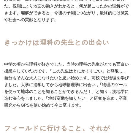
た。観測により地面の動きがわかると，何が起こったかの理解がで
きます。理解ができると，今後の予測につながり，最終的には減災
や社会への貢献となります。
きっかけは
理科の
先生との
出会い
中学の頃から理科が好きでした。当時の理科の先生がとても面白い
授業をしていたのです
。
「この先生はとにかくすごい」と尊敬し，
自分もそんな大人になりたいと思い始めます。高校では物理を学び
ました。大学に進学してから地球物理学に出会い
，
「物理のツール
を使って地球のことを知ることができるんだ！」と知り，測地学に
進む決心をしました
。
「地殻変動を知りたい」と研究を進め，卒業
研究からGPSを使い始めて今に至ります。
フィールドに
行けること。
それが