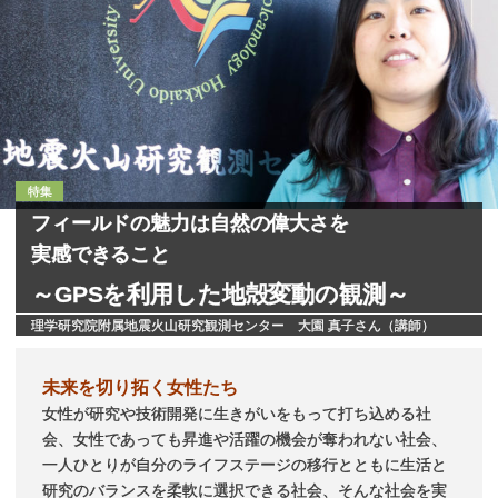
特集
フィールド
の
魅力は
自然の
偉大さを
実感できること
～GPSを
利用した
地殻変動の
観測
～
理学研究院附属地震火山研究観測センター 大園 真子さん（講師）
未来を切り拓く女性たち
女性が研究や技術開発に生きがいをもって打ち込める社
会、女性であっても昇進や活躍の機会が奪われない社会、
一人ひとりが自分のライフステージの移行とともに生活と
研究のバランスを柔軟に選択できる社会、そんな社会を実