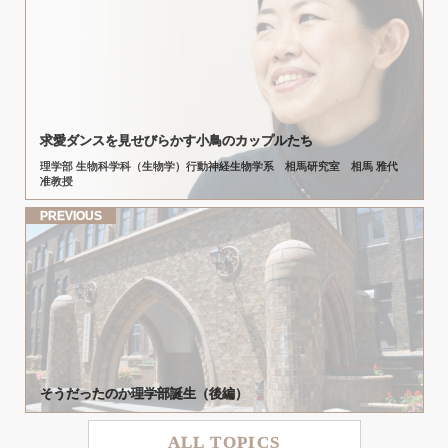
求愛
ダンスを
見せびらかす
小鳥の
カップル
たち
理学部 生物科学科（生物学）行動神経生物学系 相馬研究室 相馬 雅代
准教授
PREVIOUS
そうだったのか
理学部誕生
（後編）
ALL TOPICS