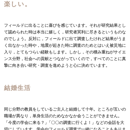
楽しい。
フィールドに出ることに喜びを感じています。それが研究結果とし
て認められた時は本当に嬉しく，研究者冥利に尽きるというものな
のでしょう。反対に，フィールドに出て調査したけれど結果がうま
く出なかった時や，地震が起きた時に調査のためとはいえ被災地に
入り，とてもつらい経験もします。しかし，その積み重ねがサイエ
ンス分野，社会への貢献とつながっていくので，すべてのことに真
摯に向き合い研究・調査を進めようと心に決めています。
結婚生活
同じ分野の教員をしているご主人と結婚して十年。ところが互いの
職場が異なり，単身生活のためなかなか会うことができません
。
「今度の学会に来る？
」
「〇〇の調査に行くよ！」などの会話を大
切にしています。学会やフィールド調査で一緒になることもありま