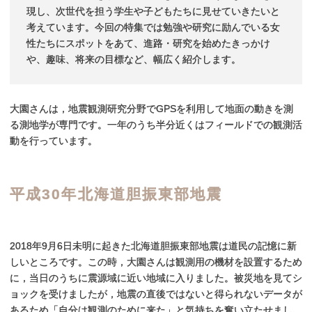
現し、次世代を担う学生や子どもたちに見せていきたいと
考えています。今回の特集では勉強や研究に励んでいる女
性たちにスポットをあて、進路・研究を始めたきっかけ
や、趣味、将来の目標など、幅広く紹介します。
大園さんは，地震観測研究分野でGPSを利用して地面の動きを測
る測地学が専門です。一年のうち半分近くはフィールドでの観測活
動を行っています。
平成
30
年北海道胆振東部地震
2018年9月6日未明に起きた北海道胆振東部地震は道民の記憶に新
しいところです。この時，大園さんは観測用の機材を設置するため
に，当日のうちに震源域に近い地域に入りました。被災地を見てシ
ョックを受けましたが，地震の直後ではないと得られないデータが
あるため「自分は観測のために来た」と気持ちを奮い立たせまし