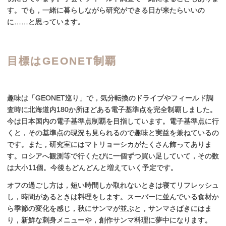
す。でも，一緒に暮らしながら研究ができる日が来たらいいの
に……と思っています。
目標は
GEONET
制覇
趣味は「GEONET巡り」で，気分転換のドライブやフィールド調
査時に北海道内180か所ほどある電子基準点を完全制覇しました。
今は日本国内の電子基準点制覇を目指しています。電子基準点に行
くと，その基準点の現況も見られるので趣味と実益を兼ねているの
です。また，研究室にはマトリョーシカがたくさん飾ってありま
す。ロシアへ観測等で行くたびに一個ずつ買い足していて，その数
は大小11個。今後もどんどんと増えていく予定です。
オフの過ごし方は，短い時間しか取れないときは寝てリフレッシュ
し，時間があるときは料理をします。スーパーに並んでいる食材か
ら季節の変化を感じ，秋にサンマが並ぶと，サンマさばきにはま
り，新鮮な刺身メニューや，創作サンマ料理に夢中になります。