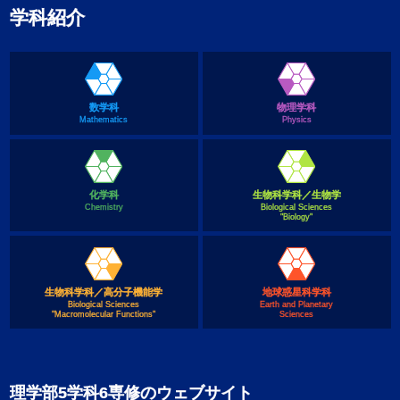
学科紹介
数学科
物理学科
Mathematics
Physics
化学科
生物科学科／生物学
Chemistry
Biological Sciences
"Biology"
生物科学科／高分子機能学
地球惑星科学科
Biological Sciences
Earth and Planetary
"Macromolecular Functions"
Sciences
理学部5学科6専修のウェブサイト