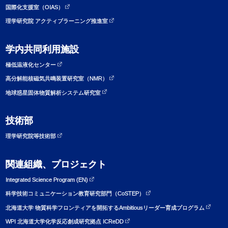
国際化支援室（OIAS）
理学研究院 アクティブラーニング推進室
学内共同利用施設
極低温液化センター
高分解能核磁気共鳴装置研究室（NMR）
地球惑星固体物質解析システム研究室
技術部
理学研究院等技術部
関連組織、プロジェクト
Integrated Science Program (EN)
科学技術コミュニケーション教育研究部門（CoSTEP）
北海道大学 物質科学フロンティアを開拓するAmbitiousリーダー育成プログラム
WPI 北海道大学化学反応創成研究拠点 ICReDD