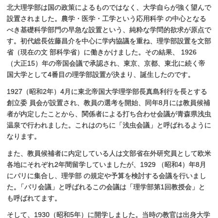
北大理学部は国の政策によるものではなく、大学自らが強く望んで
設置されました。農学・医学・工学という応用科学 の中心となる
べき基礎科学部門の早急な設置という、純粋な学問的欲求が原点で
す。初代総長佐藤昌介を中心に学内協議を重ね、理学部設置を文部
省（現在の文 部科学省）に働きかけました。その結果、 1926
（大正15）年の帝国会議で承認され、東京、京都、東北に続く帝
国大学として4番目の理学部設置が決まり、誕生したのです。
1927（昭和2年）4月に東北帝国大学理学部長真島利行を長とする
創立委 員会が設置され、教員の選考を開始、同年8月には教員候補
者が内定したことから、関係者による打ち合わせ会議が青森県浅虫
温泉で行われました。これはのちに「浅虫会議」と呼ばれるように
なります。
また、教員候補者に内定している人は文部省在外研究員として欧米
各地にそれぞれ2年間留学していましたが、1929 （昭和4）年8月
にパリに集合し、理学部 の規定や予算を検討する会議を行いまし
た
。
「パリ会議」と呼ばれるこの会議は「理学部第1回教授会」と
も呼ばれてます。
そして、1930（昭和5年）に開学しました。当時の教官は出身大学