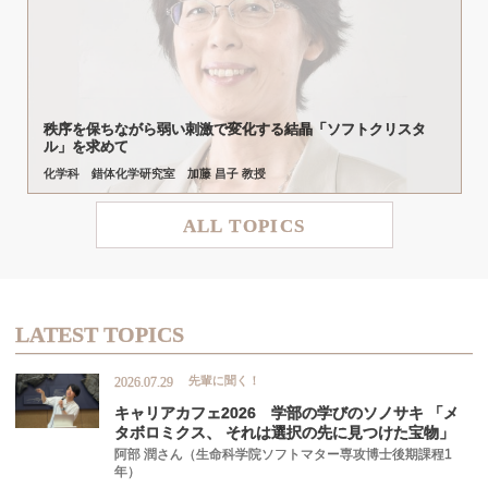
秩序を
保ちながら
弱い
刺激で
変化する
結晶
「ソフトクリスタ
ル」を
求めて
化学科 錯体化学研究室 加藤 昌子 教授
ALL TOPICS
LATEST TOPICS
先輩に聞く！
2026.07.29
キャリアカフェ
2026
学部の
学びの
ソノサキ
「メ
タボロミクス、
それは
選択の
先に
見つけた
宝物」
阿部 潤さん（生命科学院ソフトマター専攻博士後期課程1
年）