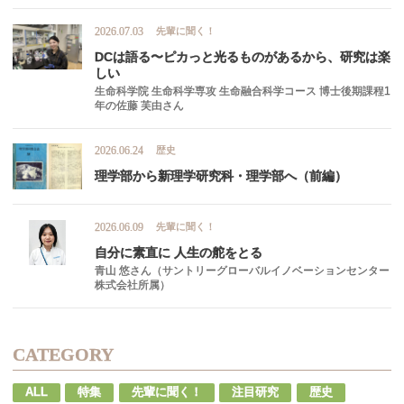
先輩に聞く！
2026.07.03
DC
は
語る
〜
ピカ
っと
光るものがあるから、
研究は
楽
しい
生命科学院 生命科学専攻 生命融合科学コース 博士後期課程1
年の佐藤 芙由さん
歴史
2026.06.24
理学部から
新理学研究科
・
理学部へ
（前編）
先輩に聞く！
2026.06.09
自分に
素直に
人生の
舵を
とる
青山 悠さん（サントリーグローバルイノベーションセンター
株式会社所属）
CATEGORY
ALL
特集
先輩に聞く！
注目研究
歴史