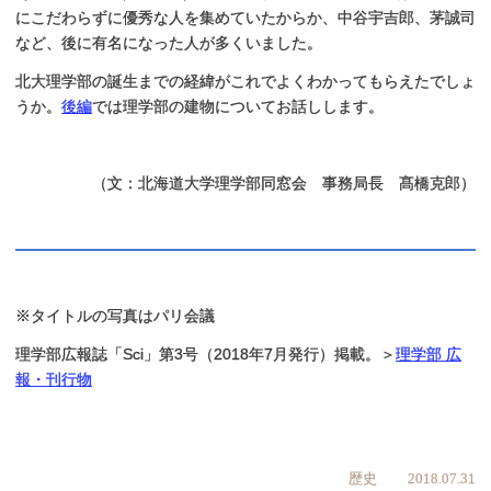
にこだわらずに優秀な人を集めていたからか、中谷宇吉郎、茅誠司
など、後に有名になった人が多くいました。
北大理学部の誕生までの経緯がこれでよくわかってもらえたでしょ
うか。
後編
では理学部の建物についてお話しします。
（
文：北海道大学理学部同窓会 事務局長 髙橋克郎）
※タイトルの写真はパリ会議
理学部広報誌「Sci」第3号（2018年7月発行）掲載。＞
理学部 広
報・刊行物
歴史
2018.07.31