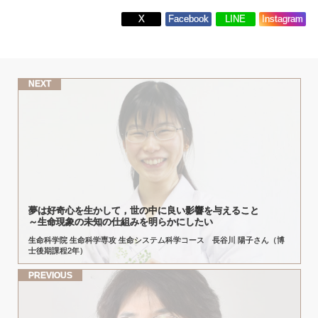
X
Facebook
LINE
Instagram
NEXT
夢は
好奇心を
生かして，
世の
中に
良い
影響を
与えること
～
生命現象の
未知の
仕組みを
明らかにしたい
生命科学院 生命科学専攻 生命システム科学コース 長谷川 陽子さん（博
士後期課程2年）
PREVIOUS