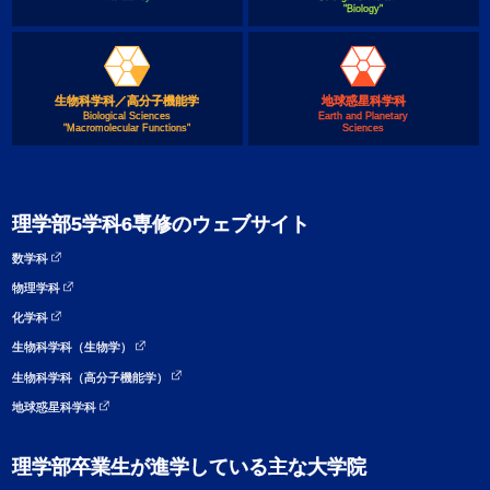
"Biology"
生物科学科／高分子機能学
地球惑星科学科
Biological Sciences
Earth and Planetary
"Macromolecular Functions"
Sciences
理学部5学科6専修のウェブサイト
数学科
物理学科
化学科
生物科学科（生物学）
生物科学科（高分子機能学）
地球惑星科学科
理学部卒業生が進学している主な大学院