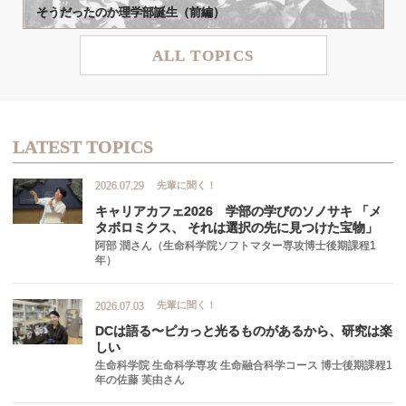
そうだったのか
理学部誕生
（前編）
ALL TOPICS
LATEST TOPICS
先輩に聞く！
2026.07.29
キャリアカフェ
2026
学部の
学びの
ソノサキ
「メ
タボロミクス、
それは
選択の
先に
見つけた
宝物」
阿部 潤さん（生命科学院ソフトマター専攻博士後期課程1
年）
先輩に聞く！
2026.07.03
DC
は
語る
〜
ピカ
っと
光るものがあるから、
研究は
楽
しい
生命科学院 生命科学専攻 生命融合科学コース 博士後期課程1
年の佐藤 芙由さん