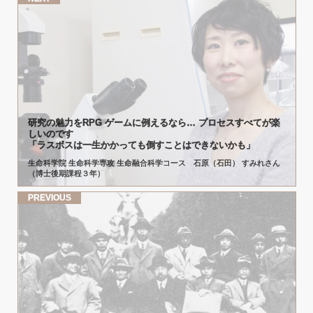
研究の
魅力を
RPG
ゲーム
に
例えるなら
…
プロセス
すべてが
楽
しいのです
「ラスボス
は
一生かかっても
倒すことはできないかも」
生命科学院 生命科学専攻 生命融合科学コース 石原（石田） すみれさん
（博士後期課程３年）
PREVIOUS