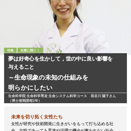
特集
先輩に聞く！
夢は
好奇心を
生かして，
世の
中に
良い
影響を
与えること
～
生命現象の
未知の
仕組みを
明らかにしたい
生命科学院 生命科学専攻 生命システム科学コース 長谷川 陽子さん
（博士後期課程2年）
未来を切り拓く女性たち
女性が研究や技術開発に生きがいをもって打ち込める社
会、女性であっても昇進や活躍の機会が奪われない社会、