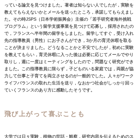
っている論文を見つけました。著者は知らない人でしたが，実験を
教えてもらえないかとメールを送ったところ，承諾してもらえまし
た。その時JSPS（日本学術振興会）主催の「若手研究者海外挑戦
プログラム」という留学支援事業を見つけて応募し，採用されたの
で，フランスへ半年間の留学をしました。留学してすぐ，受け入れ
先の指導教員（男性）にお子さんができ，3か月の育児休暇を取る
ことが決まりました。どうなることかと不安でしたが，初めに実験
を教えてもらい，育児休暇に入った後は必要に応じてメールでやり
取りし，週に一度はミーティングをしたので，問題なく研究ができ
ました。この指導教員に限らず，子どものいる家庭では，両親が協
力して仕事と子育てを両立させるのが一般的でした。人々がワーク
ライフバランスの取れた生活を送り，なおかつ社会がしっかり回っ
ていくフランスのあり方に感動したそうです。
飛び
上がって
喜ぶことも
大学では日々実験，植物の世話・観察，研究内容を伝えるためのス