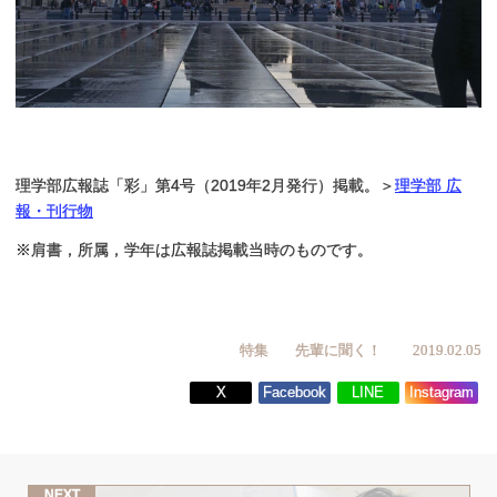
理学部広報誌「彩」第4号（2019年2月発行）掲載。＞
理学部 広
報・刊行物
※肩書，所属，学年は広報誌掲載当時のものです。
特集
先輩に聞く！
2019.02.05
X
Facebook
LINE
Instagram
NEXT