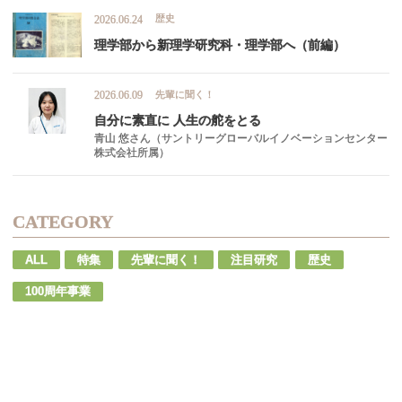
歴史
2026.06.24
理学部から
新理学研究科
・
理学部へ
（前編）
先輩に聞く！
2026.06.09
自分に
素直に
人生の
舵を
とる
青山 悠さん（サントリーグローバルイノベーションセンター
株式会社所属）
CATEGORY
ALL
特集
先輩に聞く！
注目研究
歴史
100周年事業