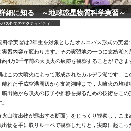
詳細に
知る
～
地球惑星物質科学実習
～
ンパス外でのアクティビティ
質科学実習は2年生を対象としたオムニバス形式の実習
と実習内容が変わります。その実習地の一つに支笏湖と
は約4万6千年前の大噴火の痕跡を観察することができま
湖はこの大噴火によって形成されたカルデラ湖です。こ
く離れた千歳空港周辺から支笏湖畔まで，大噴火の堆積
，噴出物から噴火の様子や推移を探るための技術をこの
す。
（火山噴出物が露出する断面）をじっくり観察し，こま
噴出物を手に取りルーペで観察したりと，実際に起こっ