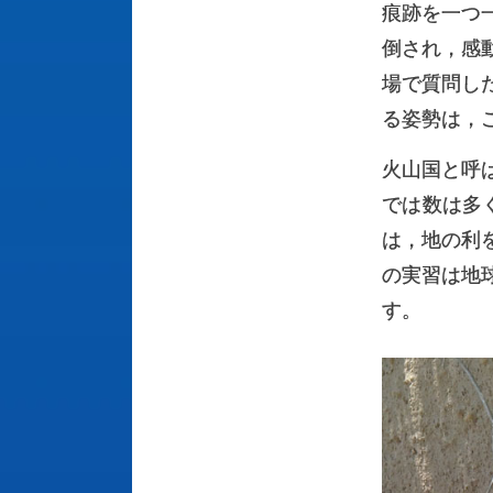
痕跡を一つ
倒され，感
場で質問し
る姿勢は，
火山国と呼
では数は多
は，地の利
の実習は地
す。