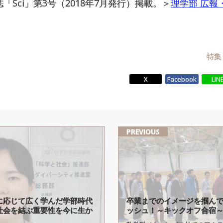
「Sci」第3号（2018年7月発行）掲載。＞
理学部 広報
特集
X
Facebook
LIN
PREVIOUS
に
応じて
広く
学んだ
学部時代
卒業までの
イメージを
掴ん
社会を
結ぶ
重要性を
今に
生か
ッシュ！
～
キックオフ
合宿