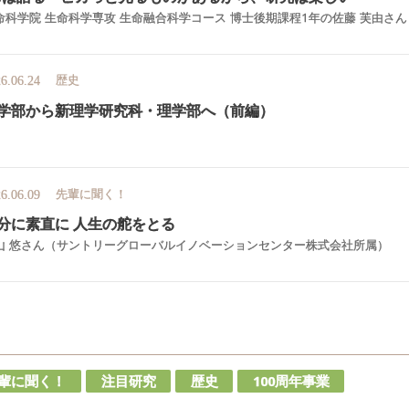
命科学院 生命科学専攻 生命融合科学コース 博士後期課程1年の佐藤 芙由さん
歴史
6.06.24
学部から
新理学研究科
・
理学部へ
（前編）
先輩に聞く！
6.06.09
分に
素直に
人生の
舵を
とる
山 悠さん（サントリーグローバルイノベーションセンター株式会社所属）
輩に聞く！
注目研究
歴史
100周年事業