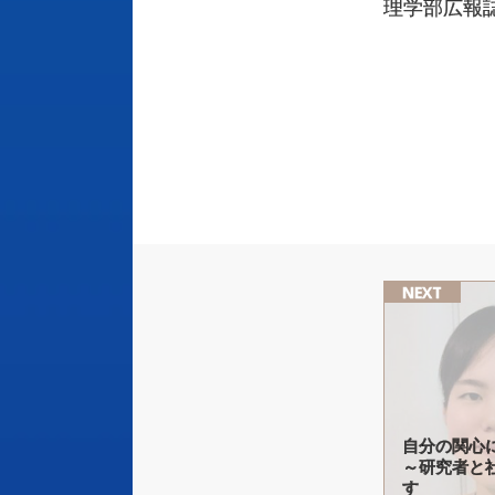
理学部広報誌
NEXT
自分の
関心
～
研究者と
す