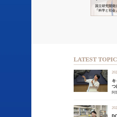
国立研究開発法
「科学と社会
LATEST TOPI
202
キ
つ
阿
202
D