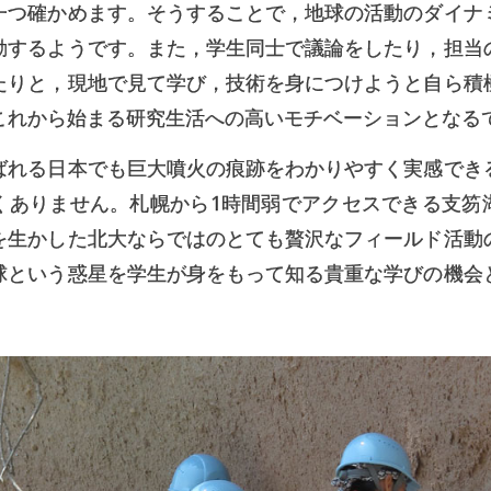
一つ確かめます。そうすることで，地球の活動のダイナ
動するようです。また，学生同士で議論をしたり，担当
たりと，現地で見て学び，技術を身につけようと自ら積
これから始まる研究生活への高いモチベーションとなる
ばれる日本でも巨大噴火の痕跡をわかりやすく実感でき
くありません。札幌から1時間弱でアクセスできる支笏
を生かした北大ならではのとても贅沢なフィールド活動
球という惑星を学生が身をもって知る貴重な学びの機会