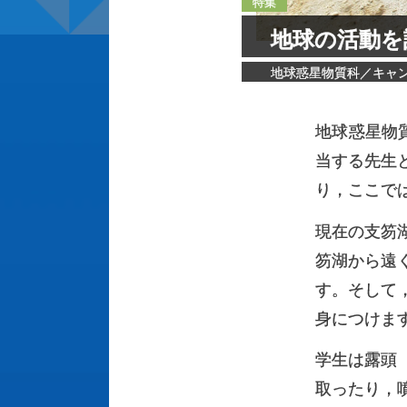
特集
地球の
活動を
地球惑星物質科／キャ
地球惑星物
当する先生
り，ここで
現在の支笏
笏湖から遠
す。そして
身につけま
学生は露頭
取ったり，