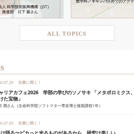
数学科／キャンパス外でのアク
人 科学技術振興機構（JST）
」推進部 日下 葵さん
ALL TOPICS
CS
先輩に聞く！
6.07.29
ャリアカフェ
2026
学部の
学びの
ソノサキ
「メタボロミクス
けた
宝物」
部 潤さん（生命科学院ソフトマター専攻博士後期課程1年）
先輩に聞く！
6.07.03
C
は
語る
〜
ピカ
っと
光るものがあるから、
研究は
楽しい