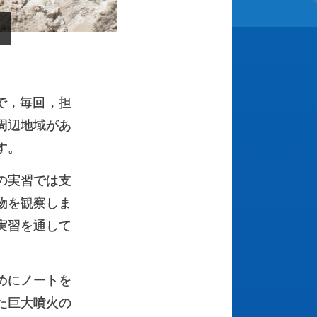
で，毎回，担
周辺地域があ
す。
の実習では支
物を観察しま
実習を通して
めにノートを
た巨大噴火の