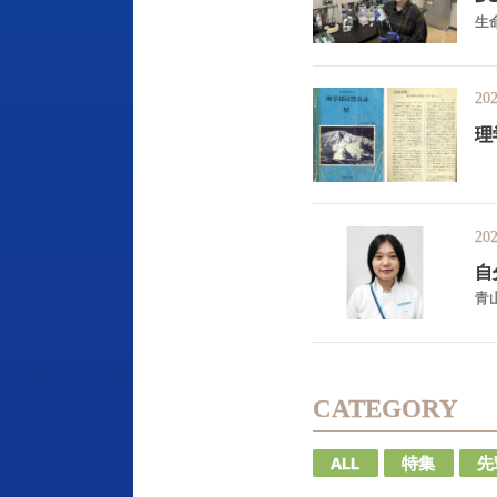
生
202
理
202
自
青
CATEGORY
ALL
特集
先