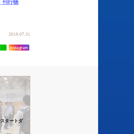
・刊行物
2018.07.31
E
Instagram
で
スタートダ
～