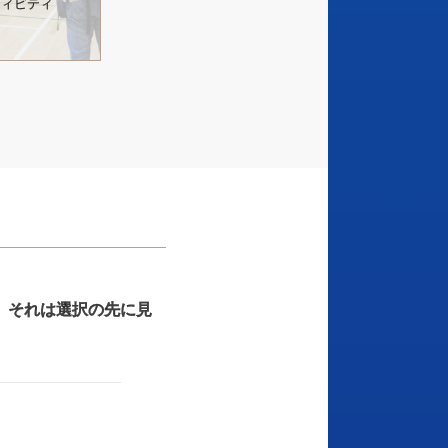
ティビティ
、
それは
選択の
先に
見