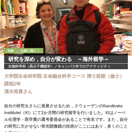
特集
先輩に聞く！
研究を
深め，
自分が
変わる
～
海外留学
～
生物科学科（高分子機能学）／キャンパス外でのアクティビティ
大学院生命科学院
生命融合科学
コース
博士前期
（修士）
課程
2
年
清水裕貴さん
自分の研究をさらに発展させるため，スウェーデンのKarolinska
Insititutet（KI）にて2か月間の研究留学を行いました。KIはノーベ
ル生理学・医学賞の選考委員会があることで有名です。また，自分
の研究に欠かせない蛍光顕微鏡の技術がここにはあり，多くのこと