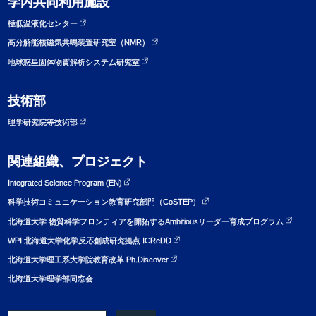
学内共同利用施設
極低温液化センター
高分解能核磁気共鳴装置研究室（NMR）
地球惑星固体物質解析システム研究室
技術部
理学研究院等技術部
関連組織、プロジェクト
Integrated Science Program (EN)
科学技術コミュニケーション教育研究部門（CoSTEP）
北海道大学 物質科学フロンティアを開拓するAmbitiousリーダー育成プログラム
WPI 北海道大学化学反応創成研究拠点 ICReDD
北海道大学理工系大学院教育改革 Ph.Discover
北海道大学理学部同窓会