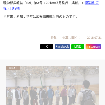
理学部広報誌「Sci」第3号（2018年7月発行）掲載。＞
理学部 広
報・刊行物
※肩書，所属，学年は広報誌掲載当時のものです。
特集
先輩に聞く！
2018.07.31
X
Facebook
LINE
Instagram
NEXT