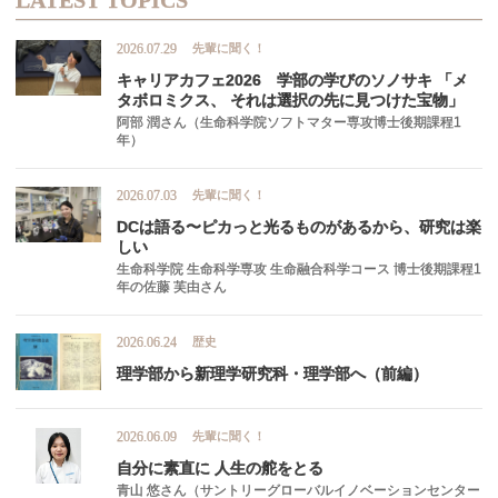
LATEST TOPICS
先輩に聞く！
2026.07.29
キャリアカフェ
2026
学部の
学びの
ソノサキ
「メ
タボロミクス、
それは
選択の
先に
見つけた
宝物」
阿部 潤さん（生命科学院ソフトマター専攻博士後期課程1
年）
先輩に聞く！
2026.07.03
DC
は
語る
〜
ピカ
っと
光るものがあるから、
研究は
楽
しい
生命科学院 生命科学専攻 生命融合科学コース 博士後期課程1
年の佐藤 芙由さん
歴史
2026.06.24
理学部から
新理学研究科
・
理学部へ
（前編）
先輩に聞く！
2026.06.09
自分に
素直に
人生の
舵を
とる
青山 悠さん（サントリーグローバルイノベーションセンター