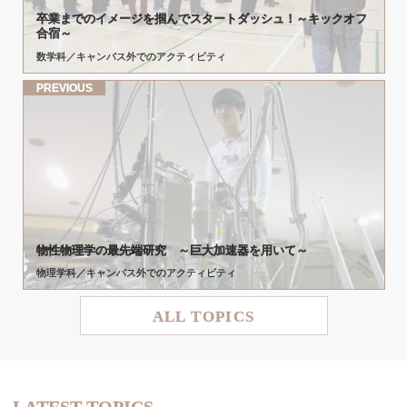
卒業までの
イメージを
掴んで
スタートダッシュ！
～
キックオフ
合宿
～
数学科／キャンパス外でのアクティビティ
PREVIOUS
物性物理学の
最先端研究
～
巨大加速器を
用いて
～
物理学科／キャンパス外でのアクティビティ
ALL TOPICS