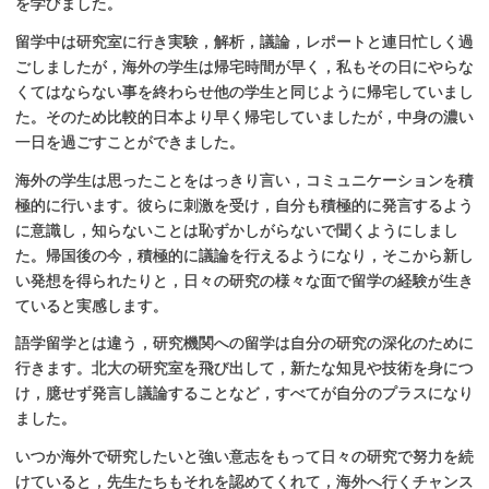
を学びました。
留学中は研究室に行き実験，解析，議論，レポートと連日忙しく過
ごしましたが，海外の学生は帰宅時間が早く，私もその日にやらな
くてはならない事を終わらせ他の学生と同じように帰宅していまし
た。そのため比較的日本より早く帰宅していましたが，中身の濃い
一日を過ごすことができました。
海外の学生は思ったことをはっきり言い，コミュニケーションを積
極的に行います。彼らに刺激を受け，自分も積極的に発言するよう
に意識し，知らないことは恥ずかしがらないで聞くようにしまし
た。帰国後の今，積極的に議論を行えるようになり，そこから新し
い発想を得られたりと，日々の研究の様々な面で留学の経験が生き
ていると実感します。
語学留学とは違う，研究機関への留学は自分の研究の深化のために
行きます。北大の研究室を飛び出して，新たな知見や技術を身につ
け，臆せず発言し議論することなど，すべてが自分のプラスになり
ました。
いつか海外で研究したいと強い意志をもって日々の研究で努力を続
けていると，先生たちもそれを認めてくれて，海外へ行くチャンス