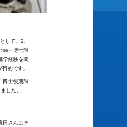
として、2、
ourse＝博士課
進学経験を聞
が目的です。
ス 博士後期課
しました。
濱田さんはそ