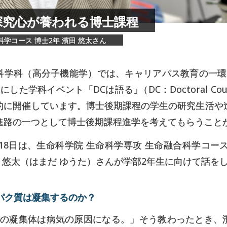
探究心が
養われる
博士課程
学コース 博士2年 濱田 悠太さん
科学科（高分子機能学）では、キャリアパス教育の一環
象にした学科イベント「DCは語る
」
（DC：Doctoral C
的に開催しています。博士後期課程の学生の研究生活や
進路の一つとして博士後期課程進学を考えてもらうこと
2月18日は、生命科学院 生命科学専攻 生命融合科学コー
田 悠太（はまだ ゆうた）さんが学部2年生に向けて話を
パク
質は
凝集するのか？
の凝集体は病気の原因になる。」そう教わったとき、