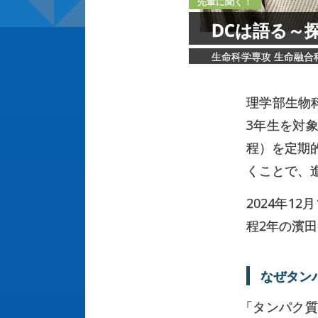
先輩に聞く！
DC
は
語る
～
生命科学専攻 生命融合科
理学部生物
3年生を対
程）を定期
くことで、
2024年1
程2年の濱
なぜ
タン
「
タンパク質