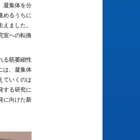
、凝集体を分
進めるうちに
生えました。
究室への転換
れる筋萎縮性
には、凝集体
えていくのは
発する研究に
発に向けた新