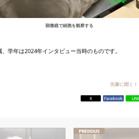
顕微鏡で細胞を観察する
属、学年は2024年インタビュー当時のものです。
先輩に聞く！
X
Facebook
LIN
PREVIOUS