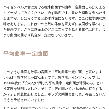
ハイゼンベルグ群における極小曲面平均曲率一定曲面しゃぼん玉を
イメージしてみてください。必ず球面です。吹いた瞬間は歪んだり
しますが、しばらくすると必ず球面になります。ここに数学的な意
味があります。これは中の空気の体積を変えずに表面積を最小にし
た結果です。さらに球面上のどこに立っても見える景色は同じ、つ
まり曲面の曲がり具合が一定になっています。
平均曲率一定曲面
このような曲面を数学の言葉で「平均曲率一定曲面」と言います。
いわば「数学的しゃぼん玉」です。数学者ハインツ・ホップは、
1950年代に「穴のない閉じた平均曲率一定曲面は球面のみ」とい
う定理を証明しました。そして「穴が開いている場合に存在する
か？」と問題提起しました。ホップの問題と言われ、存在しないだ
ろうと予想されていました。
ところが、1986年にヘンリー・ウェンテが、写真の球が3つくっつ