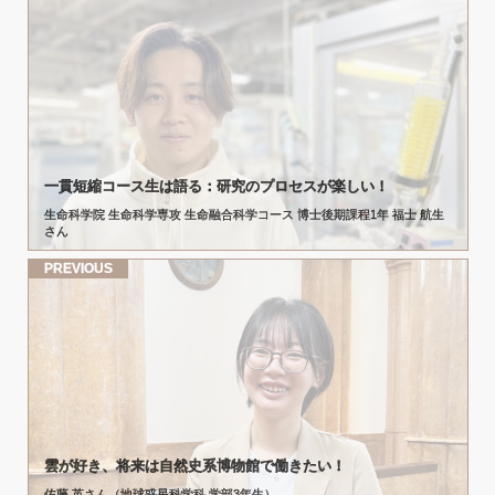
一貫短縮
コース
生は
語る：
研究の
プロセス
が
楽しい！
生命科学院 生命科学専攻 生命融合科学コース 博士後期課程1年 福士 航生
さん
PREVIOUS
雲が
好き、
将来は
自然史系博物館で
働きたい！
佐藤 英さん（地球惑星科学科 学部3年生）