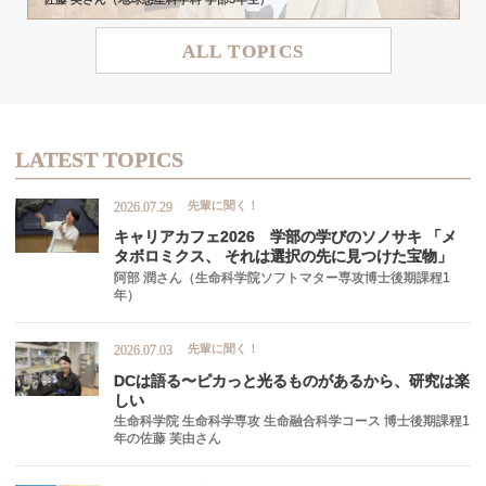
ALL TOPICS
LATEST TOPICS
先輩に聞く！
2026.07.29
キャリアカフェ
2026
学部の
学びの
ソノサキ
「メ
タボロミクス、
それは
選択の
先に
見つけた
宝物」
阿部 潤さん（生命科学院ソフトマター専攻博士後期課程1
年）
先輩に聞く！
2026.07.03
DC
は
語る
〜
ピカ
っと
光るものがあるから、
研究は
楽
しい
生命科学院 生命科学専攻 生命融合科学コース 博士後期課程1
年の佐藤 芙由さん