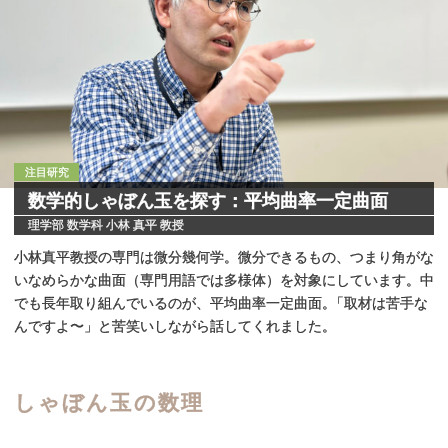
注目研究
数学的しゃぼん
玉を
探す：
平均曲率一定曲面
理学部 数学科 小林 真平 教授
小林真平教授の専門は微分幾何学。微分できるもの、つまり角がな
いなめらかな曲面（専門用語では多様体）を対象にしています。中
でも長年取り組んでいるのが、平均曲率一定曲面
。
「取材は苦手な
んですよ〜」と苦笑いしながら話してくれました。
しゃぼん
玉の
数理