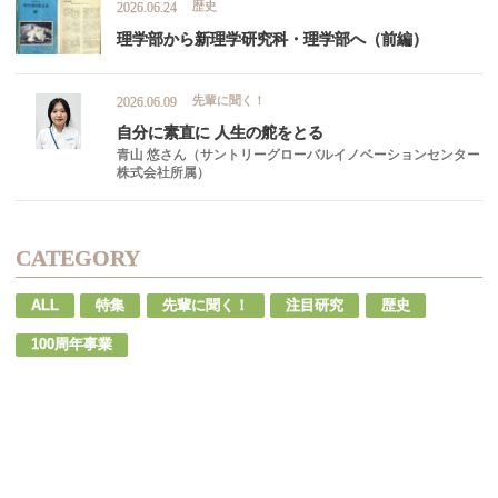
歴史
2026.06.24
理学部から
新理学研究科
・
理学部へ
（前編）
先輩に聞く！
2026.06.09
自分に
素直に
人生の
舵を
とる
青山 悠さん（サントリーグローバルイノベーションセンター
株式会社所属）
CATEGORY
ALL
特集
先輩に聞く！
注目研究
歴史
100周年事業