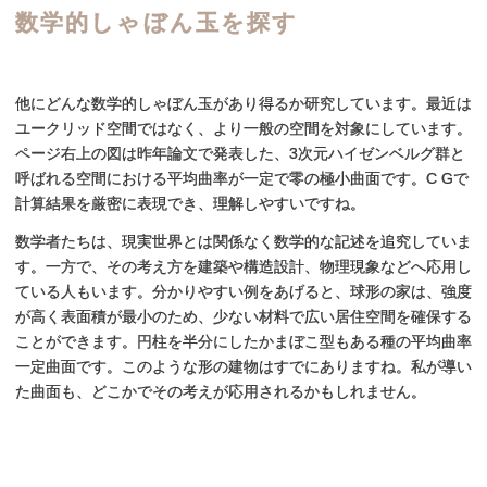
数学的しゃぼん
玉を
探す
他にどんな数学的しゃぼん玉があり得るか研究しています。最近は
ユークリッド空間ではなく、より一般の空間を対象にしています。
ページ右上の図は昨年論文で発表した、3次元ハイゼンベルグ群と
呼ばれる空間における平均曲率が一定で零の極小曲面です。C Gで
計算結果を厳密に表現でき、理解しやすいですね。
数学者たちは、現実世界とは関係なく数学的な記述を追究していま
す。一方で、その考え方を建築や構造設計、物理現象などへ応用し
ている人もいます。分かりやすい例をあげると、球形の家は、強度
が高く表面積が最小のため、少ない材料で広い居住空間を確保する
ことができます。円柱を半分にしたかまぼこ型もある種の平均曲率
一定曲面です。このような形の建物はすでにありますね。私が導い
た曲面も、どこかでその考えが応用されるかもしれません。