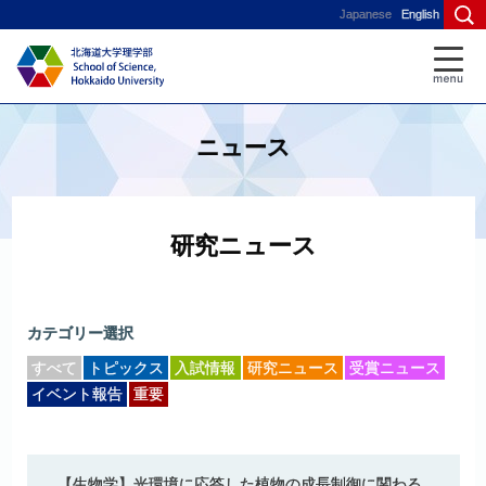
Japanese
English
ニュース
研究ニュース
カテゴリー選択
すべて
トピックス
入試情報
研究ニュース
受賞ニュース
イベント報告
重要
【生物学】
光環境に
応答した
植物の
成長制御に
関わる