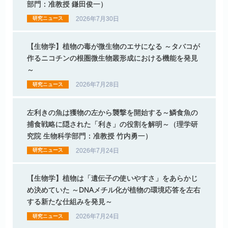
部門：
准教授
鎌田俊一）
2026年7月30日
研究ニュース
【生物学】
植物の
毒が
微生物の
エサ
になる
～
タバコ
が
作る
ニコチン
の
根圏微生物叢形成における
機能を
発見
～
2026年7月28日
研究ニュース
左利きの
魚は
獲物の
左から
襲撃を
開始する
～
鱗食魚の
捕食戦略に
隠された
「利き」
の
役割を
解明
～
（理学研
究院
生物科学部門：
准教授
竹内勇一）
2026年7月24日
研究ニュース
【生物学】
植物は
「遺伝子の
使いやすさ」を
あらかじ
め
決めていた
～DNA
メチル
化が
植物の
環境応答を
左右
する
新たな
仕組みを
発見
～
2026年7月24日
研究ニュース