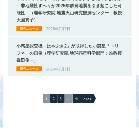
―
非地震性すべりが
2025
年群発地震を
引き
起こした
可
能性
―
（理学研究院
地震火山研究観測
センター：
教授
大園真子）
2026年7月7日
研究ニュース
小惑星探査機
「はやぶさ
2」
が
取得した
小惑星
「トリ
フネ」
の
画像
（理学研究院
地球惑星科学部門：
准教授
鎌田俊一）
2026年7月7日
研究ニュース
投
稿
1
2
3
…
41
NEXT
の
ペ
ー
ジ
送
り