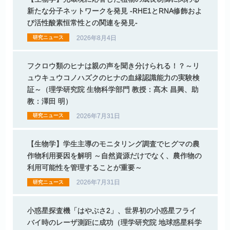
新たな
分子
ネットワークを
発見
-RHE1
と
RNA
修飾およ
び
活性酸素恒常性との
関連を
発見
-
2026年8月4日
研究ニュース
フクロウ
類の
ヒナ
は
親の
声を
聞き
分けられる！？
～
リ
ュウキュウコノハス
ク
の
ヒナ
の
血縁認識能力の
実験検
証
～
（理学研究院
生物科学部門
教授：
髙木
昌興、
助
教：
澤田
明）
2026年7月31日
研究ニュース
【生物学】
学生主導の
モニタリンク
調査て
ヒク
マ
の
農
作物利用要因を
解明
～
自然資源た
けて
なく、
農作物の
利用可能性を
管理することが
重要
～
2026年7月31日
研究ニュース
小惑星探査機
「はやぶさ
2」、
世界初の
小惑星
フライ
バイ
時の
レーザ
測距に
成功
（理学研究院
地球惑星科学