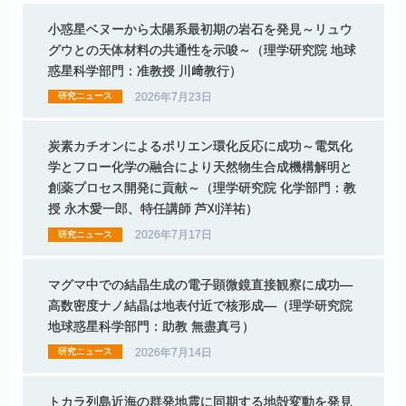
小惑星
ベヌー
から
太陽系最初期の
岩石を
発見
～
リュウ
グウ
との
天体材料の
共通性を
示唆
～
（理学研究院
地球
惑星科学部門：
准教授
川
﨑
教行）
2026年7月23日
研究ニュース
炭素
カチオン
による
ポリエン
環化反応に
成功
～
電気化
学と
フロー
化学の
融合により
天然物生合成機構解明と
創薬
プロセス
開発に
貢献
～
（理学研究院
化学部門：
教
授
永木愛一郎、
特任講師
芦刈洋祐）
2026年7月17日
研究ニュース
マグマ
中での
結晶生成の
電子顕微鏡直接観察に
成功
―
高数密度
ナノ
結晶は
地表付近で
核形成
―
（理学研究院
地球惑星科学部門：
助教
無盡真弓）
2026年7月14日
研究ニュース
トカラ
列島近海の
群発地震に
同期する
地殻変動を
発見