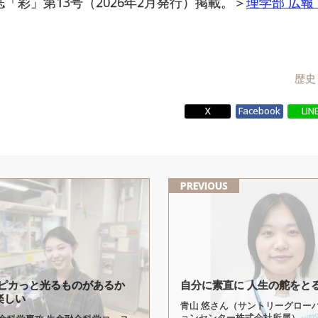
「彩」第13号（2026年2月発行）掲載。＞
理学部 広報
歴史
X
Facebook
LIN
PREVIOUS
ピカ
っと
光るものがあるか
自分に
素直に
人生の
舵を
と
楽しい
青山 悠さん（サントリーグロー
ョンセンター株式会社所属）