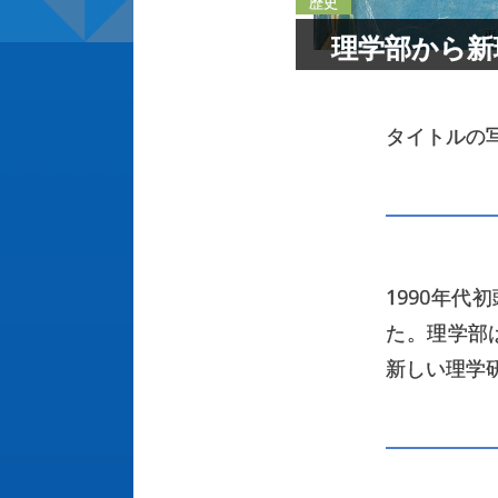
歴史
理学部から
新
タイトルの
1990年
た。理学部
新しい理学