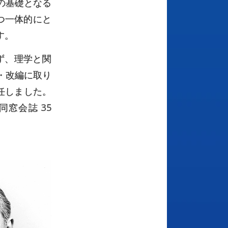
の基礎となる
つ一体的にと
す。
ず、理学と関
・改編に取り
任しました。
窓会誌 35