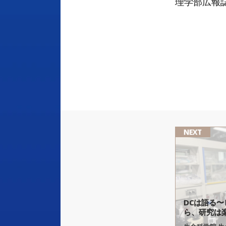
理学部広報誌
NEXT
DC
は
語る
〜
ら、
研究は