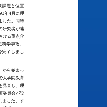
要課題と位置
3年4月に理
ました。同時
の研究者が連
おける重点化
星科学専攻、
を完了しまし
」から始まっ
で大学院教育
を見直し、理
画委員会が設
れました。す