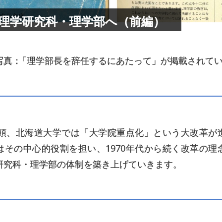
理学研究科
・
理学部へ
（前編）
写真
：
「理学部長を辞任するにあたって」が掲載されて
代初頭、北海道大学では「大学院重点化」という大改革が
はその中心的役割を担い、1970年代から続く改革の理
研究科・理学部の体制を築き上げていきます。