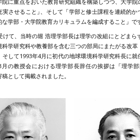
学院に重点をおいた教育研究組織を構築しつつ、大学院
充実させること
」
、そして「学部と修士課程を連続的か
的な学部・大学院教育カリキュラムを編成すること」で
受けて、当時の堀 浩理学部長は理学の改組にとどまら
境科学研究科や教養部を含む三つの部局にまたがる改革
。そして1993年4月に初代の地球環境科学研究科長に就
3月の教授会における理学部長辞任の挨拶は「理学部同
寄稿として掲載されました。