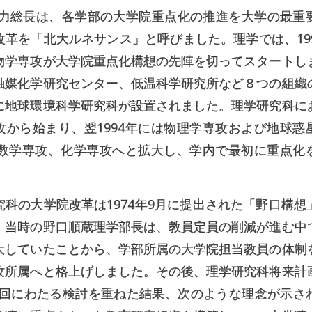
 力総長は、各学部の大学院重点化の推進を大学の最重
改革を「北大ルネサンス」と呼びました。理学では、199
物学専攻が大学院重点化構想の先陣を切ってスタートし
触媒化学研究センター、低温科学研究所など８つの組織
に地球環境科学研究科が設置されました。理学研究科に
攻から始まり、翌1994年には物理学専攻および地球惑
には数学専攻、化学専攻へと拡大し、学内で最初に重点化
究科の大学院改革は1974年9月に提出された「野口構想
。当時の野口順蔵理学部長は、教員定員の削減が進む中
大していたことから、学部所属の大学院担当教員の体制
攻所属へと格上げしました。その後、理学研究科将来計
6 回にわたる検討を重ねた結果、次のような理念が示さ