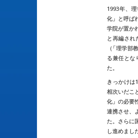
1993年
化」と呼ば
学院が置か
と再編され
（
「理学部
る兼任とな
た。
きっかけは
相次いだこ
化」の必要
連携させ、
た。さらに
し進めまし