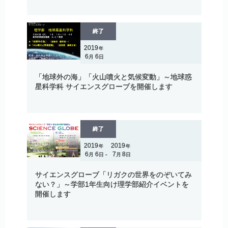
終了
2019
年
6
6
月
日
「地球外の
海」
「火山噴火と
気候変動」
～
地球惑
星科学科
サイエンスグローブを
開催します
終了
2019
2019
年
年
6
6
7
8
月
日
月
日
-
サイエンスグローブ
「リガク
の
世界を
のぞいてみ
ない？」
～
学部
1
年生向け
理学部紹介
イベントを
開催します