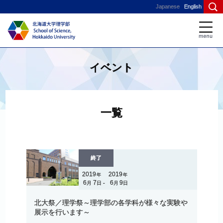
Japanese
English
イベント
一覧
終了
2019
2019
年
年
6
7
6
9
月
日
月
日
-
北大祭
／
理学祭
～
理学部の
各学科が
様々な
実験や
展示を
行います
～