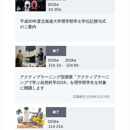
2019
年
3
25
月
日
平成
30
年度北海道大学理学部学士学位記授与式
のご
案内
終了
2018
2018
年
年
12
1
12
9
月
日
月
日
-
アクティブラーニング
型授業
「アクティブラーニ
ング
で
学ぶ
自然科学
2018」を
理学部学生を
対象
に
開講します
応募締切
2018年11月23日
終了
2018
年
11
21
月
日