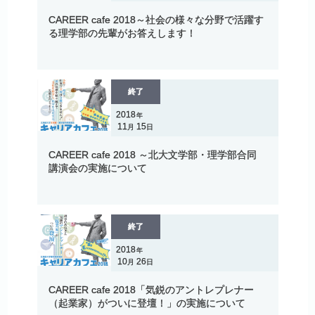
CAREER cafe 2018～
社会の
様々な
分野で
活躍す
る
理学部の
先輩がお
答えします！
終了
2018
年
11
15
月
日
CAREER cafe 2018 ～
北大文学部
・
理学部合同
講演会の
実施について
終了
2018
年
10
26
月
日
CAREER cafe 2018
「気鋭の
アントレプレナー
（起業家）
がついに
登壇！」
の
実施について