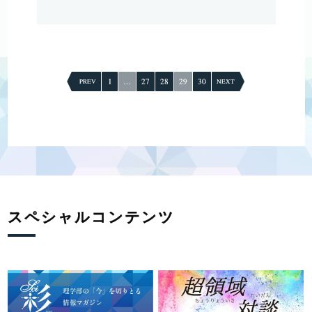
投
稿
1
…
27
28
29
30
PREV
NEXT
の
ペ
ー
ジ
送
り
スペシャルコンテンツ