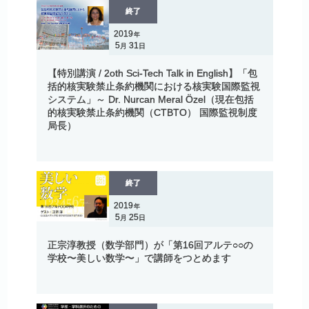
終了
2019
年
5
31
月
日
【特別講演
/ 2oth Sci-Tech Talk in English】
「包
括的核実験禁止条約機関における
核実験国際監視
システム」
～ Dr. Nurcan Meral Özel
（現在包括
的核実験禁止条約機関
（CTBTO）
国際監視制度
局長）
終了
2019
年
5
25
月
日
正宗淳教授
（数学部門）
が
「第
16
回
アルテ
○○
の
学校
〜
美しい
数学
〜」
で
講師を
つとめます