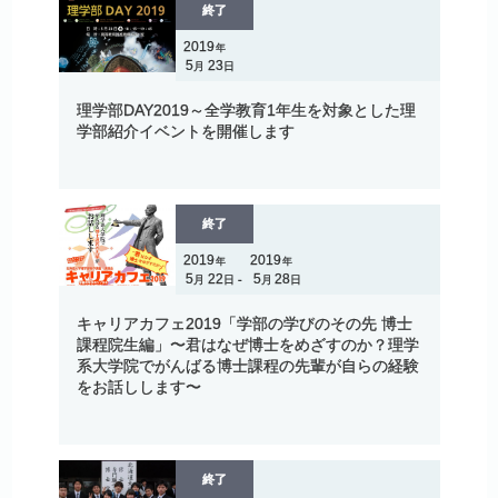
終了
2019
年
5
23
月
日
理学部
DAY2019～
全学教育
1
年生を
対象とした
理
学部紹介
イベントを
開催します
終了
2019
2019
年
年
5
22
5
28
月
日
月
日
-
キャリアカフェ
2019
「学部の
学びのその
先
博士
課程院生編」
〜
君はなぜ
博士を
めざすのか？
理学
系大学院でがんばる
博士課程の
先輩が
自らの
経験
を
お
話しします
〜
終了