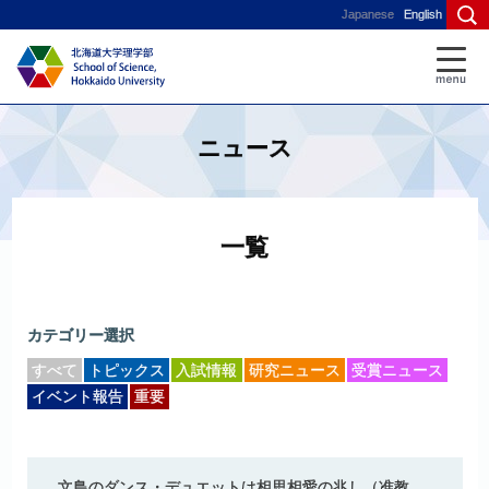
Japanese
English
ニュース
一覧
カテゴリー選択
すべて
トピックス
入試情報
研究ニュース
受賞ニュース
イベント報告
重要
文鳥の
ダンス
・
デュエット
は
相思相愛の
兆し
（准教