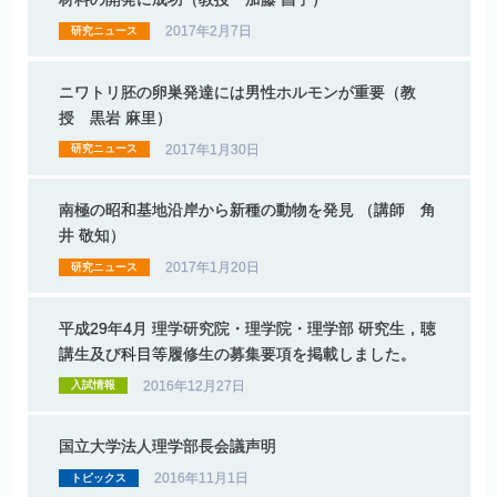
2017年2月7日
研究ニュース
ニワトリ
胚の
卵巣発達には
男性
ホルモン
が
重要
（教
授
黒岩
麻里）
2017年1月30日
研究ニュース
南極の
昭和基地沿岸から
新種の
動物を
発見
（講師
角
井
敬知）
2017年1月20日
研究ニュース
平成
29
年
4
月
理学研究院
・
理学院
・
理学部
研究生，
聴
講生及び
科目等履修生の
募集要項を
掲載しました。
2016年12月27日
入試情報
国立大学法人理学部長会議声明
2016年11月1日
トピックス