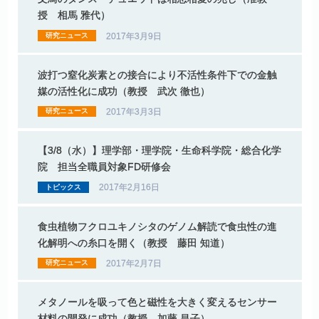
授
相馬
雅代）
2017年3月9日
研究ニュース
波打つ
窒化炭素との
接合により
不活性条件下での
金触
媒の
活性化に
成功
（教授
武次
徹也）
2017年3月3日
研究ニュース
【3/8
（水）】
理学部
・
理学院
・
生命科学院
・
総合化学
院
担当全職員対象
FD
研修会
2017年2月16日
トピックス
食虫植物
フクロユキノシタ
の
ゲノム
解読で
食虫性の
進
化解明への
糸口を
開く
（教授
藤田
知道）
2017年2月7日
研究ニュース
メタノールを
吸って
色と
磁性を
大きく
変える
センサー
材料の
開発に
成功
（教授
加藤
昌子）