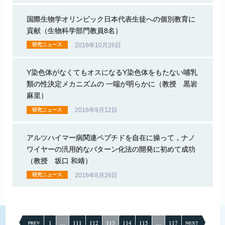
国際生物学
オリンピック
日本代表生徒への
個別教育に
貢献
（生物科学部門教員
8
名）
2016年10月26日
研究ニュース
Y
染色体がなくても
オス
になる
Y
染色体を
もたない
哺乳
類の
性決定
メカニズム
の
一端が
明らかに
（教授
黒岩
麻里）
2016年9月12日
研究ニュース
アルツハイマー
病関連
ペプチドを
自在に
操って，
ナノ
ワイヤー
の
汎用的な
パターン
化法の
開発に
初めて
成功
（教授
坂口
和靖）
2016年8月26日
研究ニュース
投
稿
1
…
111
112
113
114
115
…
117
PREV
NEXT