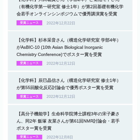
（有機化学第一研究室
修士
1
年）
が
第
2
回基礎有機化学
会若手
オンラインシンポジウム
で
優秀講演賞を
受賞
2022年12月22日
受賞ニュース
【化学科】
杉本采音さん
（構造化学研究室
学部
4
年）
が
AsBIC-10 (10th Asian Biological Inorganic
Chemistry Conference)
で
ポスター
賞を
受賞
2022年12月12日
受賞ニュース
【化学科】
辰巳晶信さん
（構造化学研究室
修士
1
年）
が
第
55
回酸化反応討論会で
優秀
ポスター
賞を
受賞
2022年12月12日
受賞ニュース
【高分子機能学】
生命科学院博士課程
3
年の
宋子豪さ
ん、
同
2
年
飯塚
友菜さんが
第
61
回
NMR
討論会
・
若手
ポスター
賞を
受賞
2022年12月8日
受賞ニュース