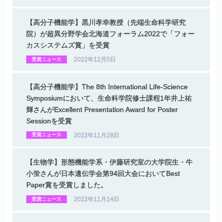
【高分子機能学】
黒川孝幸教授
（先端生命科学研究
院）
が
超異分野学会北海道
フォーラム
2022
で
「フォー
カスシステムズ
賞」を
受賞
2022年12月5日
受賞ニュース
【高分子機能学】
The 8th International Life-Science
Symposium
において、
生命科学院修士課程
1
年井上祐
輝さんが
Excellent Presentation Award for Poster
Sessionを
受賞
2022年11月28日
受賞ニュース
【生物学】
形態機能学系
・
伊藤研究室の
大学院生
・
牛
小蛍さんが
日本遺伝学会第
94
回大会において
Best
Paper
賞を
受賞しました。
2022年11月14日
受賞ニュース