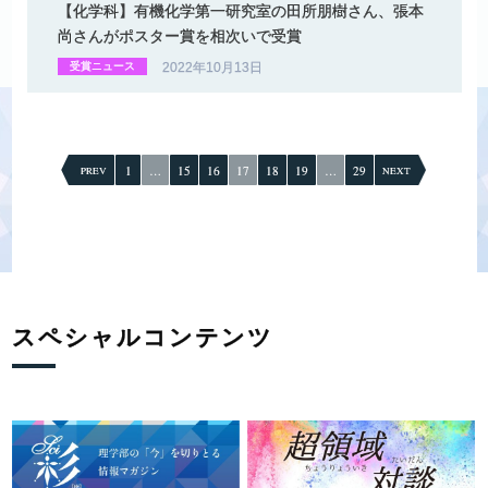
【化学科】
有機化学第一研究室の
田所朋樹さん、
張本
尚さんが
ポスター
賞を
相次いで
受賞
2022年10月13日
受賞ニュース
投
稿
1
…
15
16
17
18
19
…
29
PREV
NEXT
の
ペ
ー
ジ
送
り
スペシャルコンテンツ