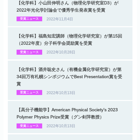
【化学科】
小山田伸明さん
（物理化学研究室
D3）
が
2022
年光化学討論会で
優秀学生発表賞を
受賞
2022年11月4日
受賞ニュース
【化学科】
福島知宏講師
（物理化学研究室）
が
第
15
回
（2022
年度）
分子科学会奨励賞を
受賞
2022年10月28日
受賞ニュース
【化学科】
酒井聡史さん
（有機金属化学研究室）
が
第
34
回万有札幌
シンポジウム
で
Best Presentation
賞を
受
賞
2022年10月13日
受賞ニュース
【高分子機能学】
American Physical Society’s 2023
Polymer Physics Prize
受賞
（グン
剣萍教授）
2022年10月13日
受賞ニュース