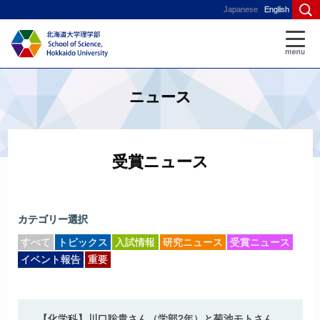
Japanese
English
ニュース
受賞ニュース
カテゴリー選択
すべて
トピックス
入試情報
研究ニュース
受賞ニュース
イベント報告
重要
【化学科】
川口聡貴さん
（学部
2
年）
と
菊池
モト
さん