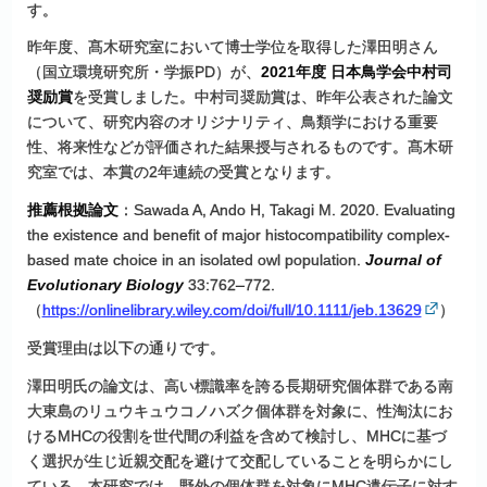
す。
昨年度、髙木研究室において博士学位を取得した澤田明さん
（国立環境研究所・学振PD）が、
2021
年度
日本鳥学会中村司
奨励賞
を受賞しました。中村司奨励賞は、昨年公表された論文
について、研究内容のオリジナリティ、鳥類学における重要
性、将来性などが評価された結果授与されるものです。髙木研
究室では、本賞の2年連続の受賞となります。
推薦根拠論文
：Sawada A, Ando H, Takagi M. 2020. Evaluating
the existence and benefit of major histocompatibility complex-
based mate choice in an isolated owl population.
Journal of
Evolutionary Biology
33:762–772.
（
https://onlinelibrary.wiley.com/doi/full/10.1111/jeb.13629
）
受賞理由は以下の通りです。
澤田明氏の論文は、高い標識率を誇る長期研究個体群である南
大東島のリュウキュウコノハズク個体群を対象に、性淘汰にお
けるMHCの役割を世代間の利益を含めて検討し、MHCに基づ
く選択が生じ近親交配を避けて交配していることを明らかにし
ている。本研究では、野外の個体群を対象にMHC遺伝子に対す