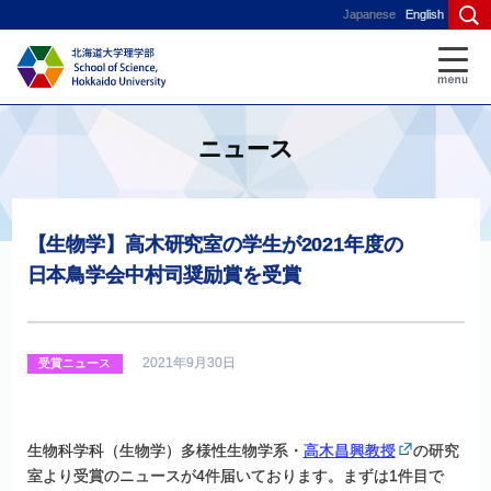
Japanese
English
ニュース
【生物学】
高木研究室の
学生が
2021
年度の
日本鳥学会中村司奨励賞を
受賞
2021年9月30日
受賞ニュース
生物科学科（生物学）多様性生物学系・
高木昌興教授
の研究
室より受賞のニュースが4件届いております。まずは1件目で