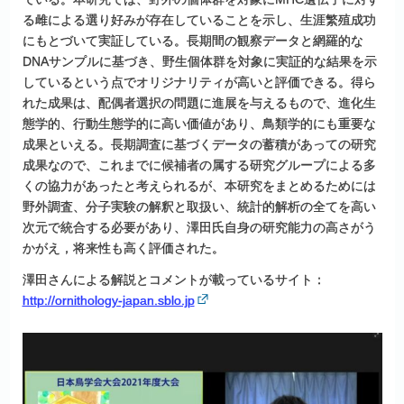
る雌による選り好みが存在していることを示し、生涯繁殖成功
にもとづいて実証している。長期間の観察データと網羅的な
DNAサンプルに基づき、野生個体群を対象に実証的な結果を示
しているという点でオリジナリティが高いと評価できる。得ら
れた成果は、配偶者選択の問題に進展を与えるもので、進化生
態学的、行動生態学的に高い価値があり、鳥類学的にも重要な
成果といえる。長期調査に基づくデータの蓄積があっての研究
成果なので、これまでに候補者の属する研究グループによる多
くの協力があったと考えられるが、本研究をまとめるためには
野外調査、分子実験の解釈と取扱い、統計的解析の全てを高い
次元で統合する必要があり、澤田氏自身の研究能力の高さがう
かがえ，将来性も高く評価された。
澤田さんによる解説とコメントが載っているサイト：
http://ornithology-japan.sblo.jp