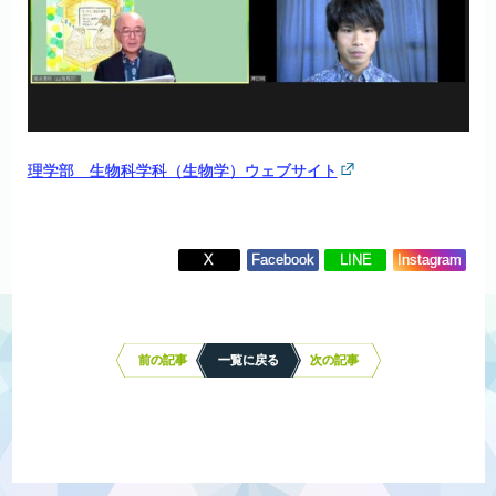
理学部 生物科学科（生物学）ウェブサイト
X
Facebook
LINE
Instagram
投
稿
ナ
前の記事
一覧に戻る
次の記事
ビ
ゲ
ー
シ
ョ
ン