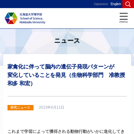
Japanese
English
ニュース
家禽化に
伴って
脳内の
遺伝子発現
パターン
が
変化していることを
発見
（生物科学部門
准教授
和多
和宏）
2013年6月11日
研究ニュース
これまで学習によって獲得される動物行動がいかに進化してき