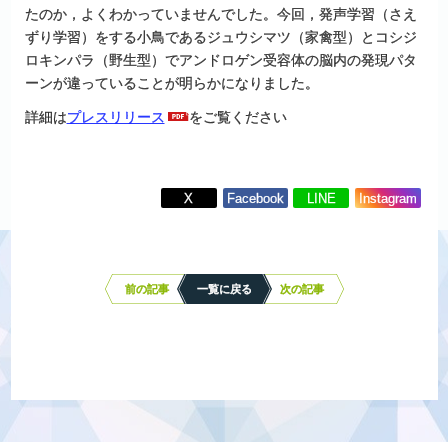
たのか，よくわかっていませんでした。今回，発声学習（さえ
ずり学習）をする小鳥であるジュウシマツ（家禽型）とコシジ
ロキンパラ（野生型）でアンドロゲン受容体の脳内の発現パタ
ーンが違っていることが明らかになりました。
詳細は
プレスリリース
をご覧ください
X
Facebook
LINE
Instagram
投
稿
ナ
前の記事
一覧に戻る
次の記事
ビ
ゲ
ー
シ
ョ
ン