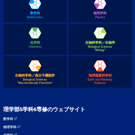
数学科
物理学科
Mathematics
Physics
化学科
生物科学科／生物学
Chemistry
Biological Sciences
"Biology"
生物科学科／高分子機能学
地球惑星科学科
Biological Sciences
Earth and Planetary
"Macromolecular Functions"
Sciences
理学部5学科6専修のウェブサイト
数学科
物理学科