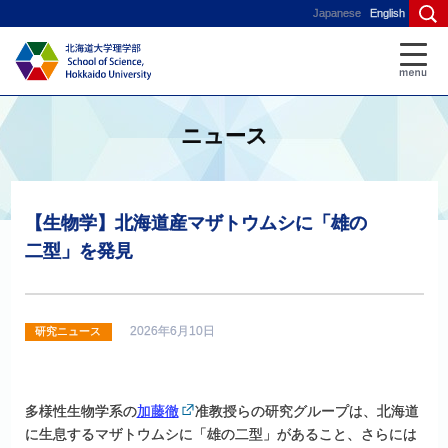
Japanese
English
ニュース
【生物学】
北海道産
マザトウムシ
に
「雄の
二型」を
発見
2026年6月10日
研究ニュース
多様性生物学系の
加藤徹
准教授らの研究グループは、北海道
に生息するマザトウムシに「雄の二型」があること、さらには