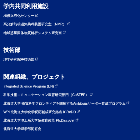
学内共同利用施設
極低温液化センター
高分解能核磁気共鳴装置研究室（NMR）
地球惑星固体物質解析システム研究室
技術部
理学研究院等技術部
関連組織、プロジェクト
Integrated Science Program (EN)
科学技術コミュニケーション教育研究部門（CoSTEP）
北海道大学 物質科学フロンティアを開拓するAmbitiousリーダー育成プログラム
WPI 北海道大学化学反応創成研究拠点 ICReDD
北海道大学理工系大学院教育改革 Ph.Discover
北海道大学理学部同窓会