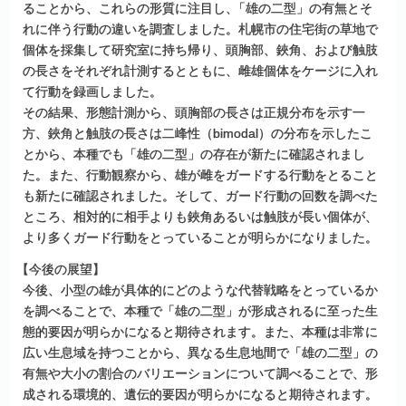
ることから、これらの形質に注目し
、
「雄の二型」の有無とそ
れに伴う行動の違いを調査しました。札幌市の住宅街の草地で
個体を採集して研究室に持ち帰り、頭胸部、鋏角、および触肢
の長さをそれぞれ計測するとともに、雌雄個体をケージに入れ
て行動を録画しました。
その結果、形態計測から、頭胸部の長さは正規分布を示す一
方、鋏角と触肢の長さは二峰性（bimodal）の分布を示したこ
とから、本種でも「雄の二型」の存在が新たに確認されまし
た。また、行動観察から、雄が雌をガードする行動をとること
も新たに確認されました。そして、ガード行動の回数を調べた
ところ、相対的に相手よりも鋏角あるいは触肢が長い個体が、
より多くガード行動をとっていることが明らかになりました。
【
今後の展望】
今後、小型の雄が具体的にどのような代替戦略をとっているか
を調べることで、本種で「雄の二型」が形成されるに至った生
態的要因が明らかになると期待されます。また、本種は非常に
広い生息域を持つことから、異なる生息地間で「雄の二型」の
有無や大小の割合のバリエーションについて調べることで、形
成される環境的、遺伝的要因が明らかになると期待されます。