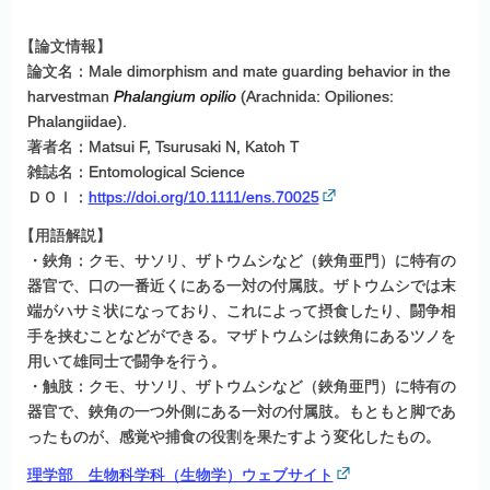
【
論文情報】
論文名：Male dimorphism and mate guarding behavior in the
harvestman
Phalangium opilio
(Arachnida: Opiliones:
Phalangiidae).
著者名：Matsui F, Tsurusaki N, Katoh T
雑誌名：Entomological Science
ＤＯＩ：
https://doi.org/10.1111/ens.70025
【
用語解説】
・鋏角：クモ、サソリ、ザトウムシなど（鋏角亜門）に特有の
器官で、口の一番近くにある一対の付属肢。ザトウムシでは末
端がハサミ状になっており、これによって摂食したり、闘争相
手を挟むことなどができる。マザトウムシは鋏角にあるツノを
用いて雄同士で闘争を行う。
・触肢：クモ、サソリ、ザトウムシなど（鋏角亜門）に特有の
器官で、鋏角の一つ外側にある一対の付属肢。もともと脚であ
ったものが、感覚や捕食の役割を果たすよう変化したもの。
理学部 生物科学科（生物学）ウェブサイト