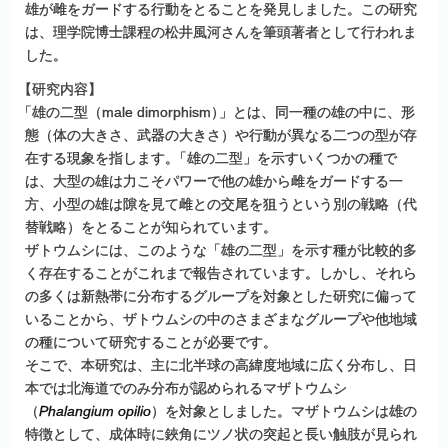
雄が雌をガードする行動をとることを発見しました。この研究
は、理学院博士課程の松井風河さんを筆頭著者として行われま
した。
【
研究内容】
「
雄の二型（male dimorphism
）
」とは、同一種の雄の中に、形
態（体の大きさ、武器の大きさ）や行動が異なる二つの型が存
在する現象を指します
。
「雄の二型」を示すいくつかの種で
は、大型の雄は力こそパワーで他の雄から雌をガードする一
方、小型の雄は隙を見て雌との交尾を狙うという別の戦略（代
替戦略）をとることが知られています。
ザトウムシには、このような「雄の二型」を示す種が比較的多
く存在することがこれまで報告されています。しかし、それら
の多くは新熱帯に分布するグループを対象とした研究に偏って
いることから、ザトウムシの中のさまざまなグループや他地域
の種について研究することが必要です。
そこで、本研究は、主に北半球の高緯度地域に広く分布し、日
本では北海道でのみ分布が認められるマザトウムシ
（
Phalangium opilio
）を対象としました。マザトウムシは雄の
特徴として、成体時に鋏角にツノ状の突起と長い触肢が見られ