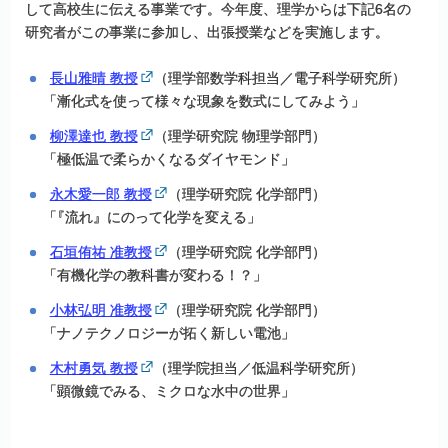
して高校生に伝える事業です。今年度、理学からは下記6名の
研究者がこの事業に参加し、出張授業などを実施します。
長山雅晴 教授
（理学部数学科担当／電子科学研究所）
「
漸化式を使って様々な現象を数式にしてみよう」
柳澤達也 教授
（理学研究院 物理学部門）
「
極低温で柔らかくなるダイヤモンド」
永木愛一郎 教授
（理学研究院 化学部門）
「
『流れ』にのって化学を変える」
石垣侑祐 准教授
（理学研究院 化学部門）
「
有機化学の教科書が変わる！？」
小林弘明 准教授
（理学研究院 化学部門）
「
ナノテクノロジーが拓く新しい電池」
木村勇気 教授
（理学院担当／低温科学研究所）
「
顕微鏡でみる、ミクロな水中の世界」