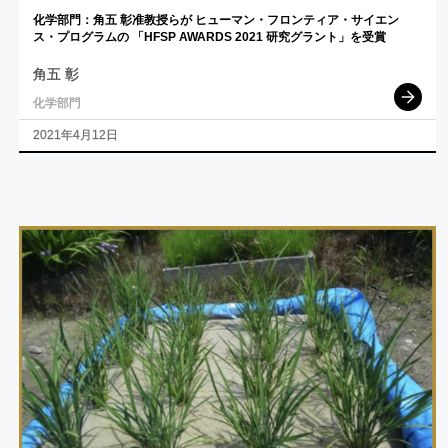
化学部門：
角五
彰准教授らが
ヒューマン
・
フロンティア
・
サイエン
ス
・
プログラム
の
「HFSP AWARDS 2021
研究
グラント」を
受賞
角五 彰
化学部門
2021年4月12日