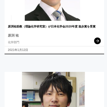
原渕祐助教
（理論化学研究室）
が
日本化学会
2020
年度
進歩賞を
受賞
原渕 祐
化学部門
2021年1月12日