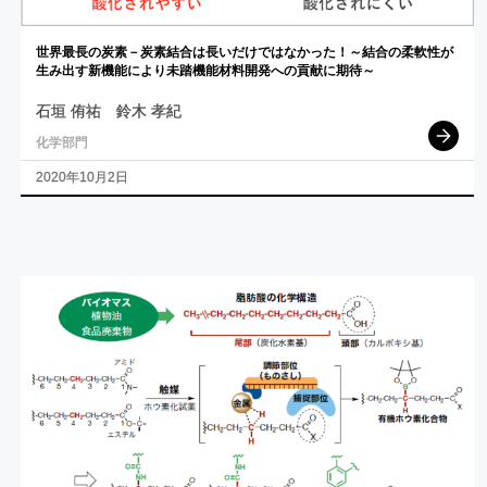
世界最長の
炭素
－
炭素結合は
長いだけではなかった！
～
結合の
柔軟性が
生み
出す
新機能により
未踏機能材料開発への
貢献に
期待
～
石垣 侑祐
鈴木 孝紀
化学部門
2020年10月2日