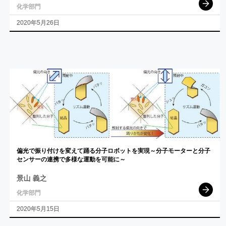
化学部門
2020年5月26日
偏光で
振り
付けを
変えて
踊る
分子
ロボットを
実現
～
分子
モーター
と
分子
センサー
の
連携で
多様な
運動を
可能に
～
景山 義之
化学部門
2020年5月15日