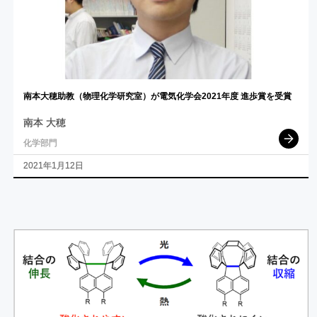
南本大穂助教
（物理化学研究室）
が
電気化学会
2021
年度
進歩賞を
受賞
南本 大穂
化学部門
2021年1月12日