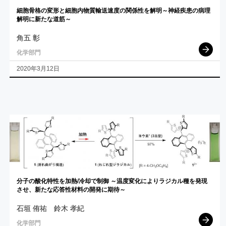
細胞骨格の
変形と
細胞内物質輸送速度の
関係性を
解明
～
神経疾患の
病理
解明に
新たな
道筋
～
角五 彰
化学部門
2020年3月12日
分子の
酸化特性を
加熱
/
冷却で
制御
～
温度変化により
ラジカル
種を
発現
させ、
新たな
応答性材料の
開発に
期待
～
石垣 侑祐
鈴木 孝紀
化学部門