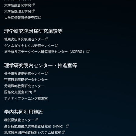
大学院総合化学院
大学院医理工学院
大学院情報科学研究院
理学研究院附属研究施設等
地震火山研究観測センター
ゲノムダイナミクス研究センター
原子核反応データベース研究開発センター（JCPRG）
理学研究院内センター・推進室等
分子情報連携研究センター
宇宙観測基礎データセンター
元素戦略教育研究センター
国際化支援室 (EN)
アクティブラーニング推進室
学内共同利用施設
極低温液化センター
高分解能核磁気共鳴装置研究室（NMR）
地球惑星固体物質解析システム研究室