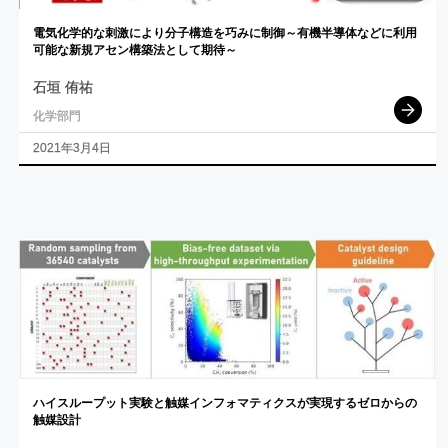
電気化学的な
刺激により
分子構造を
巧みに
制御
～
有機半導体などに
利用
可能な
新規
アセン
構築法として
期待
～
石垣 侑祐
化学部門
2021年3月4日
ハイスループット
実験と
触媒
インフォマティクス
が
実現する
ゼロ
からの
触媒設計