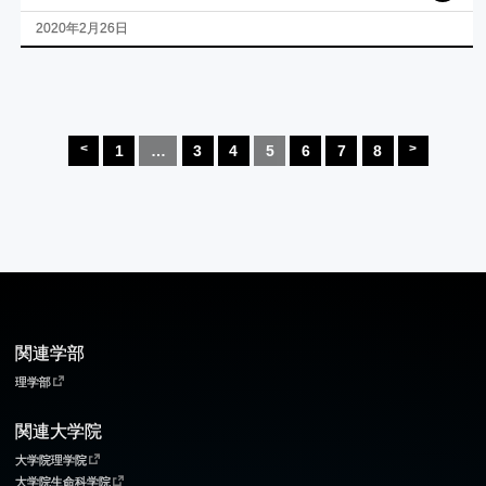
2020年2月26日
投
稿
<
>
1
…
3
4
5
6
7
8
の
ペ
ー
ジ
送
り
関連学部
理学部
関連大学院
大学院理学院
大学院生命科学院