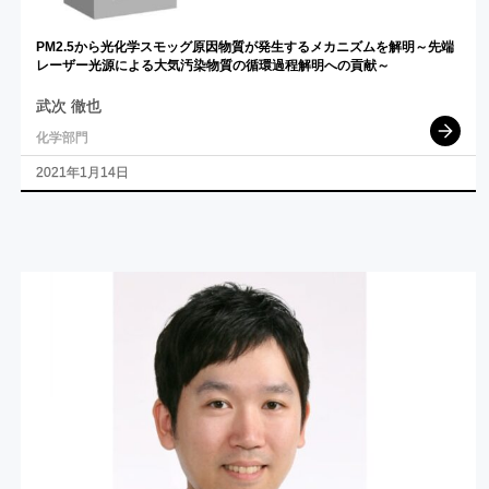
PM2.5
から
光化学
スモッグ
原因物質が
発生する
メカニズムを
解明
～
先端
レーザー
光源による
大気汚染物質の
循環過程解明への
貢献
～
武次 徹也
化学部門
2021年1月14日