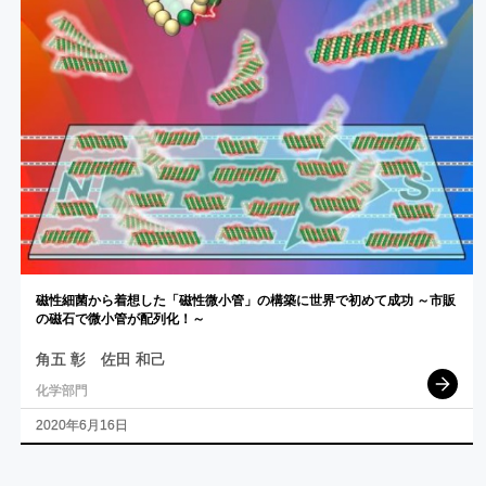
磁性細菌から
着想した
「磁性微小管」
の
構築に
世界で
初めて
成功
～
市販
の
磁石で
微小管が
配列化！
～
角五 彰
佐田 和己
化学部門
2020年6月16日