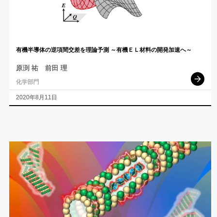
有機半導体の
逆項間交差を
理論予測
～
有機
ＥＬ
材料の
開発加速へ
～
原渕 祐
前田 理
化学部門
2020年8月11日