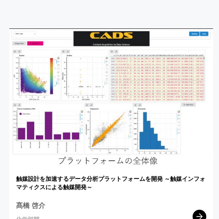
触媒設計を
加速する
データ
分析
プラットフォームを
開発
～
触媒
インフォ
マティクス
による
触媒開発
～
髙橋 啓介