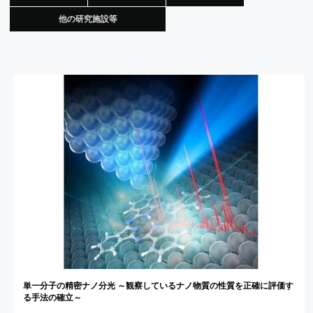
他の研究施設等
単一分子の
精密
ナノ
分光
～
観察している
ナノ
物質の
性質を
正確に
評価す
る
手法の
確立
～