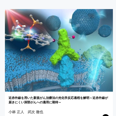
近赤外線を
用いた
新規がん
治療法の
光化学反応過程を
解明
～
近赤外線が
届きにくい
深部がんへの
適用に
期待
～
小林 正人
武次 徹也