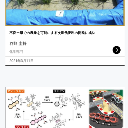
不良土壌での
農業を
可能にする
次世代肥料の
開発に
成功
谷野 圭持
化学部門
2021年3月11日