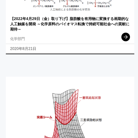
【2022
年
4
月
29
日
（金）
取り
下げ】
脂肪酸を
有用物に
変換する
画期的な
人工触媒を
開発
～
化学原料の
バイオマス
転換で
持続可能社会への
貢献に
期待
～
化学部門
2020年8月21日