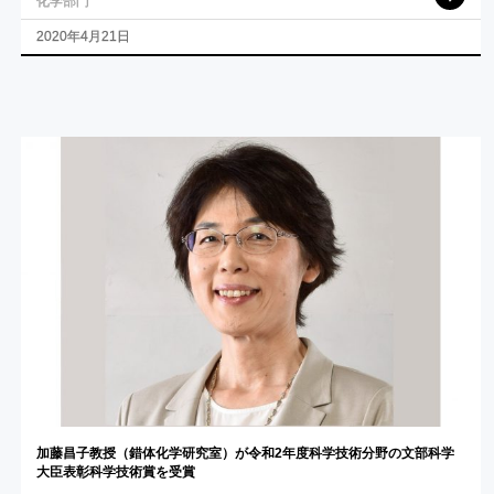
化学部門
2020年4月21日
加藤昌子教授
（錯体化学研究室）
が
令和
2
年度科学技術分野の
文部科学
大臣表彰科学技術賞を
受賞