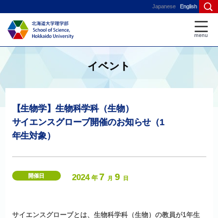
Japanese
English
イベント
【生物学】
生物科学科
（生物）
サイエンスグローブ
開催のお
知らせ
（1
年生対象）
7
9
開催日
2024
年
月
日
サイエンスグローブとは、生物科学科（生物）の教員が1年生