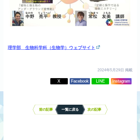
理学部 生物科学科（生物学）ウェブサイト
2024年5月29日 掲載
X
Facebook
LINE
Instagram
投
稿
ナ
前の記事
一覧に戻る
次の記事
ビ
ゲ
ー
シ
ョ
ン