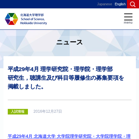
Japanese
English
ニュース
平成
29
年
4
月
理学研究院
・
理学院
・
理学部
研究生，
聴講生及び
科目等履修生の
募集要項を
掲載しました。
2016年12月27日
入試情報
平成29年4月 北海道大学 大学院理学研究院・大学院理学院・理