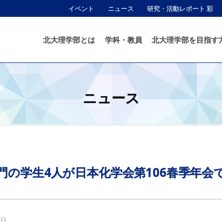
イベント
ニュース
研究・活動レポート 彩
北大理学部とは
学科・教員
北大理学部を目指す
ニュース
門の
学生
4
人が
日本化学会第
106
春季年会
8日