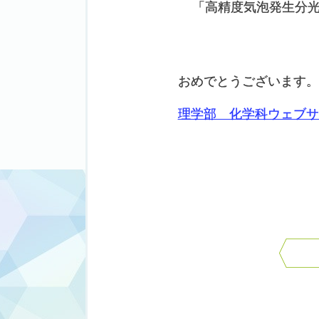
「
高精度気泡発生分
おめでとうございます。
理学部 化学科ウェブサ
投
稿
ナ
ビ
ゲ
ー
シ
ョ