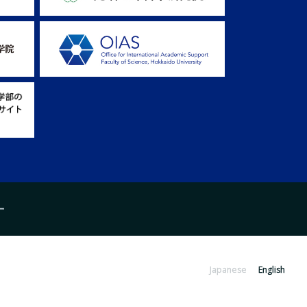
ー
Japanese
English