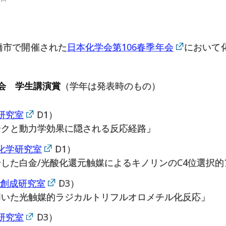
に船橋市で開催された
日本化学会第106春季年会
において
年会 学生講演賞
（学年は発表時のもの）
研究室
D1）
ークと動力学効果に隠される反応経路」
化学研究室
D1）
した白金/光酸化還元触媒によるキノリンのC4位選択
創成研究室
D3）
用いた光触媒的ラジカルトリフルオロメチル化反応」
研究室
D3）