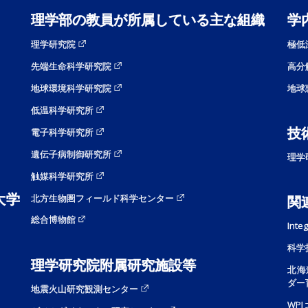
理学部の教員が所属している主な組織
学
理学研究院
極低
先端生命科学研究院
高分
地球環境科学研究院
地球
低温科学研究所
技
電子科学研究所
遺伝子病制御研究所
理学
触媒科学研究所
大学
北方生物圏フィールド科学センター
関
総合博物館
Inte
科学
理学研究院附属研究施設等
北海
ダー
地震火山研究観測センター
WP