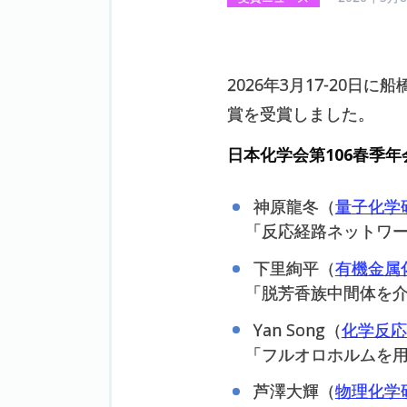
2026年3月17-20日
賞を受賞しました。
日本化学会第106春季
神原龍冬（
量子化学
「
反応経路ネットワ
下里絢平（
有機金属
「
脱芳香族中間体を介
Yan Song（
化学反応
「
フルオロホルムを
芦澤大輝（
物理化学