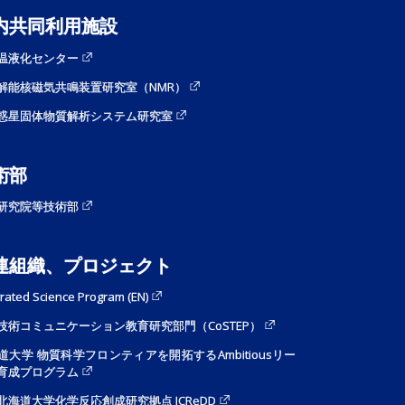
内共同利用施設
温液化センター
解能核磁気共鳴装置研究室（NMR）
惑星固体物質解析システム研究室
術部
研究院等技術部
連組織、プロジェクト
grated Science Program (EN)
技術コミュニケーション教育研究部門（CoSTEP）
道大学 物質科学フロンティアを開拓するAmbitiousリー
育成プログラム
I 北海道大学化学反応創成研究拠点 ICReDD