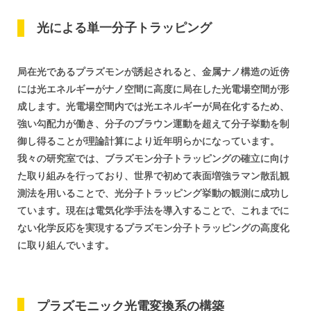
光による
単一分子
トラッピング
局在光であるプラズモンが誘起されると、金属ナノ構造の近傍
には光エネルギーがナノ空間に高度に局在した光電場空間が形
成します。光電場空間内では光エネルギーが局在化するため、
強い勾配力が働き、分子のブラウン運動を超えて分子挙動を制
御し得ることが理論計算により近年明らかになっています。
我々の研究室では、ブラズモン分子トラッピングの確立に向け
た取り組みを行っており、世界で初めて表面増強ラマン散乱観
測法を用いることで、光分子トラッピング挙動の観測に成功し
ています。現在は電気化学手法を導入することで、これまでに
ない化学反応を実現するプラズモン分子トラッピングの高度化
に取り組んでいます。
プラズモニック
光電変換系の
構築