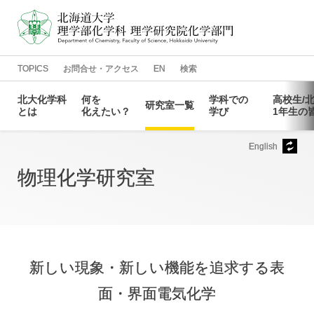
TOPICS
お問合せ・アクセス
EN
検索
北大化学科
何を
学科での
高校生
/
研究室一覧
とは
化えたい？
学び
1年生の
English
化学科の
光を
教員一覧
カリキュラム
化学科で
進路情報
化えたい
特徴
学ぶには
鈴木章先生
結合の
情報化学研究室
学生相談窓口
先輩
同窓会
メッセージ
常識を
メッセージ
化えたい
物理化学研究室
ディプロマ
がんの
物理化学研究室
講義情報
大学院進学
抑制を
・
ポリシー
化えたい
毛利衛先生
反応探索を
有機化学第一研究室
よくある
寄附のお
質問
願い
メッセージ
化えたい
カリキュラム
データ
量子化学研究室
科学で
・
化学を
ポリシー
Annual Report
生命の
有機化学第二研究室
捉え
方を
化えたい
化えたい
理論化学研究室
有機金属化学研究室
新しい現象・新しい機能を追求する表
構造化学研究室
有機反応論研究室
面・界面電気化学
物質化学研究室
生物化学研究室