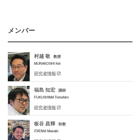
メンバー
村越
敬
教授
MURAKOSHI Kei
研究者情報
福島
知宏
講師
FUKUSHIMA Tomohiro
研究者情報
板谷
昌輝
助教
ITATANI Masaki