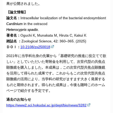
果が公開されました。
【論文情報】
論文名：
Intracellular localization of the bacterial endosymbiont
Cardinium
in the ostracod
Heterocypris spadix
.
著者名：
Oguchi K, Munakata M, Hiruta C, Kakui K
雑誌名 ：
Zoological Science, 42: 360–365. (2025)
ＤＯＩ：
10.2108/zs250018
2021年に当学科出⾝の先輩から「基礎研究の推進に役⽴てて欲
しい」としていただいた寄附⾦を利⽤して、次世代型の共焦点
顕微鏡を購⼊しました。本成果は，この次世代型共焦点顕微鏡
を活用して得られた成果です。これからもこの次世代型共焦点
顕微鏡の活用により、当学科の研究がますます⼤きく発展する
ものと期待されます。得られた成果は，今後も随時このホーム
ページで紹介する予定です。
過去のお知らせ
https://www2.sci.hokudai.ac.jp/dept/bio/news/3282