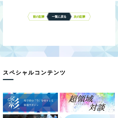
投
稿
ナ
前の記事
一覧に戻る
次の記事
ビ
ゲ
ー
シ
ョ
ン
スペシャルコンテンツ