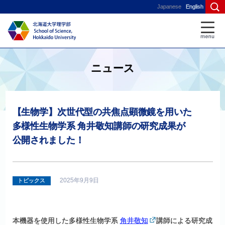
Japanese
English
ニュース
【生物学】
次世代型の
共焦点顕微鏡を
用いた
多様性生物学系
角井敬知講師の
研究成果が
公開されました！
2025年9月9日
トピックス
本機器を使用した多様性生物学系
角井敬知
講師による研究成