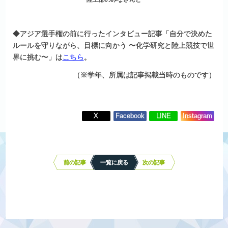
◆アジア選手権の前に行ったインタビュー記事「自分で決めた
ルールを守りながら、目標に向かう 〜化学研究と陸上競技で世
界に挑む〜」は
こちら
。
（
※学年、所属は記事掲載当時のものです）
X
Facebook
LINE
Instagram
投
稿
ナ
前の記事
一覧に戻る
次の記事
ビ
ゲ
ー
シ
ョ
ン