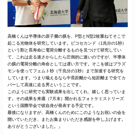
高橋くんは半導体の原子層の膜を、P型とN型2枚重ねてそこで
起こる光物体を研究しています。ピコセカンド（1兆分の1秒）
という割と長寿命に電荷分離するものを見つけて研究してい
て、これは走る速さからしたら圧倒的に速いのですが、半導体
の膜の電荷分離の寿命としては遅い方です。そこを彼はプラズ
モンを使ってフェムト秒（千兆分の1秒）まで加速する研究を
しています。つまり喩えるなら中長距離から短距離まで全てカ
バーして高速に走る男ということです。
このように研究でも実験成果を出してくれ、嬉しく思っていま
す。その成果を来週（7月末）開かれるフォトケミストリーズ
という国際学会で彼自身が発表する予定です。
最後になりますが、高橋くんのためにこのようなお祝いの会を
開いていただき、またお集まりいただき感謝を申し上げます。
ありがとうございました。」