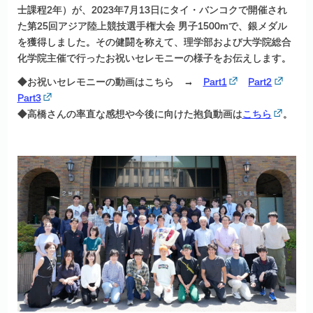
士課程2年）が、2023年7月13日にタイ・バンコクで開催され
た第25回アジア陸上競技選手権大会 男子1500mで、銀メダル
を獲得しました。その健闘を称えて、理学部および大学院総合
化学院主催で行ったお祝いセレモニーの様子をお伝えします。
◆お祝いセレモニーの動画はこちら →
Part1
Part2
Part3
◆高橋さんの率直な感想や今後に向けた抱負動画は
こちら
。