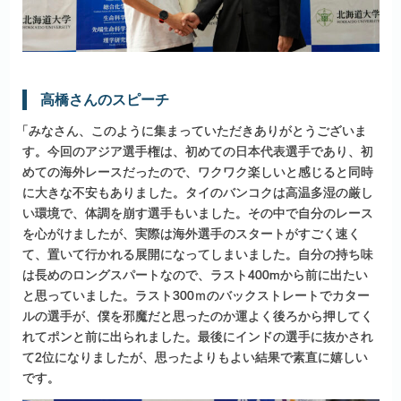
高橋さんの
スピーチ
「
みなさん、このように集まっていただきありがとうございま
す。今回のアジア選手権は、初めての日本代表選手であり、初
めての海外レースだったので、ワクワク楽しいと感じると同時
に大きな不安もありました。タイのバンコクは高温多湿の厳し
い環境で、体調を崩す選手もいました。その中で自分のレース
を心がけましたが、実際は海外選手のスタートがすごく速く
て、置いて行かれる展開になってしまいました。自分の持ち味
は長めのロングスパートなので、ラスト400mから前に出たい
と思っていました。ラスト300ｍのバックストレートでカター
ルの選手が、僕を邪魔だと思ったのか運よく後ろから押してく
れてポンと前に出られました。最後にインドの選手に抜かされ
て2位になりましたが、思ったよりもよい結果で素直に嬉しい
です。