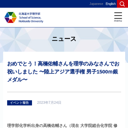
Japanese
English
ニュース
おめでとう！
高橋佑輔さんを
理学のみなさんでお
祝いしました
〜
陸上
アジア
選手権
男子
1500ｍ
銀
メダル
〜
2023年7月24日
イベント報告
理学部化学科出身の高橋佑輔さん（現在 大学院総合化学院 修