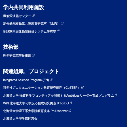
学内共同利用施設
極低温液化センター
高分解能核磁気共鳴装置研究室（NMR）
地球惑星固体物質解析システム研究室
技術部
理学研究院等技術部
関連組織、プロジェクト
Integrated Science Program (EN)
科学技術コミュニケーション教育研究部門（CoSTEP）
北海道大学 物質科学フロンティアを開拓するAmbitiousリーダー育成プログラム
WPI 北海道大学化学反応創成研究拠点 ICReDD
北海道大学理工系大学院教育改革 Ph.Discover
北海道大学理学部同窓会