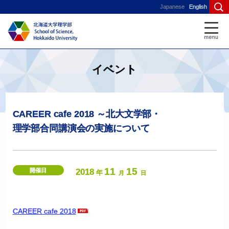
Japanese
English
イベント
CAREER cafe 2018 ～
北大文学部
・
理学部合同講演会の
実施について
11
15
開催日
2018
年
月
日
CAREER cafe 2018