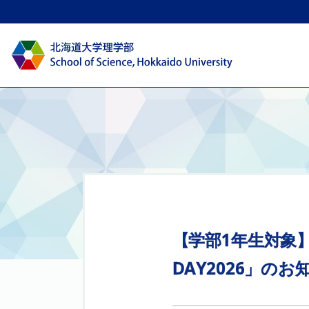
【学部
1
年生対象
DAY2026」
のお