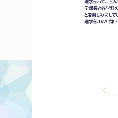
投
稿
ナ
ビ
ゲ
ー
シ
ョ
ン