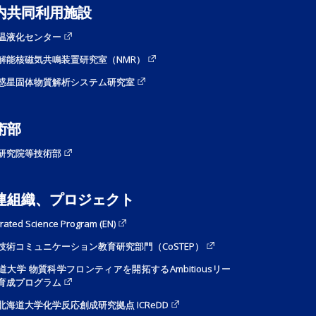
内共同利用施設
温液化センター
解能核磁気共鳴装置研究室（NMR）
惑星固体物質解析システム研究室
術部
研究院等技術部
連組織、プロジェクト
grated Science Program (EN)
技術コミュニケーション教育研究部門（CoSTEP）
道大学 物質科学フロンティアを開拓するAmbitiousリー
育成プログラム
I 北海道大学化学反応創成研究拠点 ICReDD