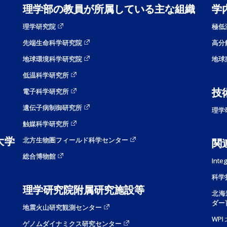
理学部の教員が所属している主な組織
学
理学研究院
極低
先端生命科学研究院
高分
地球環境科学研究院
地球
低温科学研究所
技
電子科学研究所
遺伝子病制御研究所
理学
触媒科学研究所
大学
北方生物圏フィールド科学センター
関
総合博物館
Inte
科学
理学研究院附属研究施設等
北海
ダー
地震火山研究観測センター
WP
ゲノムダイナミクス研究センター