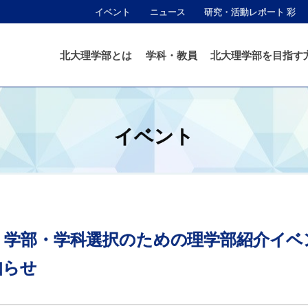
イベント
ニュース
研究・活動レポート 彩
北大理学部とは
学科・教員
北大理学部を目指す
イベント
】
学部
・
学科選択のための
理学部紹介
イベ
知らせ