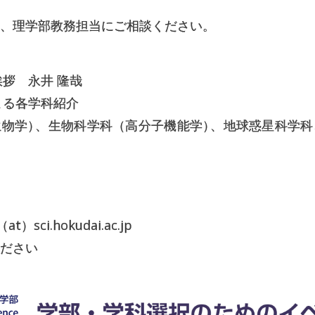
、理学部教務担当にご相談ください。
長挨拶 永井 隆哉
長による各学科紹介
生物学
）
、生物科学科（高分子機能学
）
、地球惑星科学科
sci.hokudai.ac.jp
ください