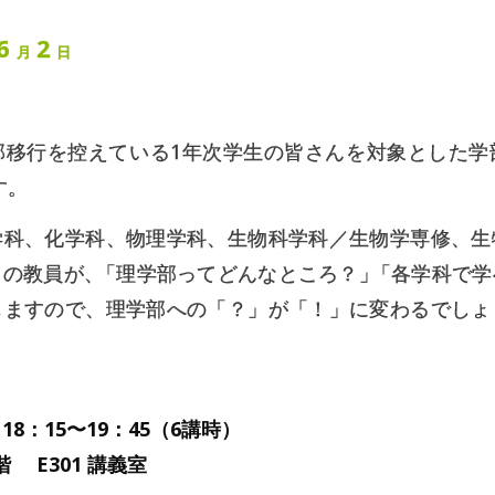
6
2
月
日
部移行を控えている1年次学生の皆さんを対象とした学
す。
学科、化学科、物理学科、生物科学科／生物学専修、生
）の教員が
、
「理学部ってどんなところ？
」
「各学科で学
しますので、理学部への「？」が「！」に変わるでしょ
8：15〜19：45（6講時）
 E301 講義室