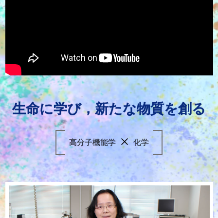
生命に
学び，
新たな
物質を
創る
高分子機能学
化学