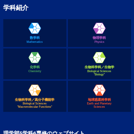
学科紹介
数学科
物理学科
Mathematics
Physics
化学科
生物科学科／生物学
Chemistry
Biological Sciences
"Biology"
生物科学科／高分子機能学
地球惑星科学科
Biological Sciences
Earth and Planetary
"Macromolecular Functions"
Sciences
理学部5学科6専修のウェブサイト