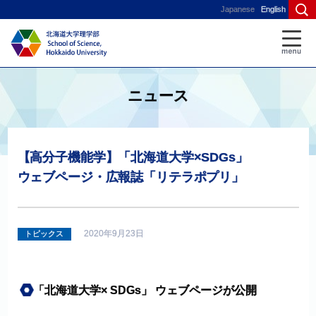
Japanese
English
ニュース
【高分子機能学】
「北海道大学
×SDGs」
ウェブページ
・
広報誌
「リテラポプリ」
2020年9月23日
トピックス
「
北海道大学
× SDGs」
ウェブページが
公開