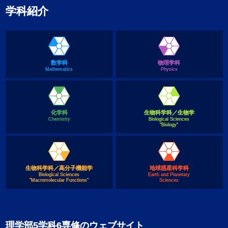
学科紹介
数学科
物理学科
Mathematics
Physics
化学科
生物科学科／生物学
Chemistry
Biological Sciences
"Biology"
生物科学科／高分子機能学
地球惑星科学科
Biological Sciences
Earth and Planetary
"Macromolecular Functions"
Sciences
理学部5学科6専修のウェブサイト