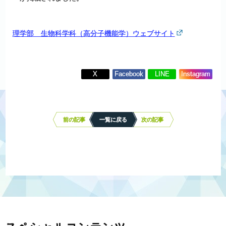
理学部 生物科学科（高分子機能学）ウェブサイト
X
Facebook
LINE
Instagram
投
稿
ナ
前の記事
一覧に戻る
次の記事
ビ
ゲ
ー
シ
ョ
ン