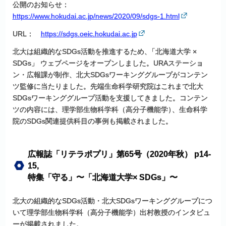
公開のお知らせ：
https://www.hokudai.ac.jp/news/2020/09/sdgs-1.html
URL：
https://sdgs.oeic.hokudai.ac.jp
北大は組織的なSDGs活動を推進するため
、
「北海道大学 ×
SDGs」 ウェブページをオープンしました。URAステーショ
ン・広報課が制作、北大SDGsワーキンググループがコンテン
ツ監修に当たりました。先端生命科学研究院はこれまで北大
SDGsワーキンググループ活動を支援してきました。コンテン
ツの内容には、理学部生物科学科（高分子機能学
）
、生命科学
院のSDGs関連提供科目の事例も掲載されました。
広報誌
「リテラポプリ」
第
65
号
（2020
年秋）
p14-
15,
特集
「守る」
〜
「北海道大学
× SDGs」
〜
北大の組織的なSDGs活動・北大SDGsワーキンググループにつ
いて理学部生物科学科（高分子機能学）出村教授のインタビュ
ーが掲載されました。