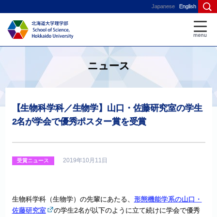
Japanese
English
ニュース
【生物科学科
／
生物学】
山口
・
佐藤研究室の
学生
2
名が
学会で
優秀
ポスター
賞を
受賞
2019年10月11日
受賞ニュース
生物科学科（生物学）の先輩にあたる、
形態機能学系の山口・
佐藤研究室
の学生2名が以下のように立て続けに学会で優秀