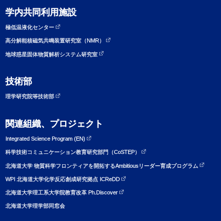
学内共同利用施設
極低温液化センター
高分解能核磁気共鳴装置研究室（NMR）
地球惑星固体物質解析システム研究室
技術部
理学研究院等技術部
関連組織、プロジェクト
Integrated Science Program (EN)
科学技術コミュニケーション教育研究部門（CoSTEP）
北海道大学 物質科学フロンティアを開拓するAmbitiousリーダー育成プログラム
WPI 北海道大学化学反応創成研究拠点 ICReDD
北海道大学理工系大学院教育改革 Ph.Discover
北海道大学理学部同窓会